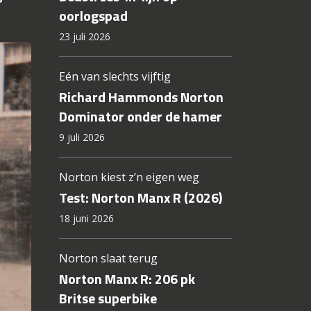
Gerelateerde artikelen
Onwaarschijnlijk effectief
Test Honda CBX666 The
Beast: zes-in-lijn op
oorlogspad
23 juli 2026
Eén van slechts vijftig
Richard Hammonds Norton
Dominator onder de hamer
9 juli 2026
Norton kiest z’n eigen weg
Test: Norton Manx R (2026)