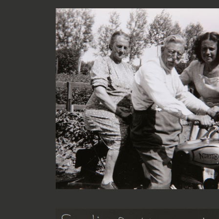
familie Van den Berg de nieuwe eigenaar. I
Stukje bij beetje wordt het doopceel van de
Eifel, Zwitserland en het Zuid-Franse Nice
worden, slaat hij met de oude Remington ty
bijna twintig jaar verder. Hoofdrolspeler A
bijbehorend fotoalbum nog steeds in zijn b
en geniet van een tijd die niet eens zo ver a