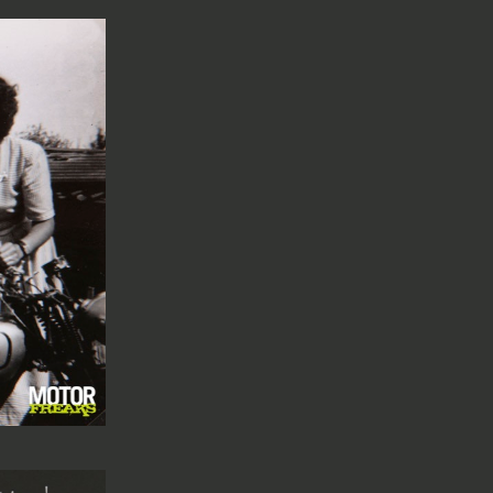
n de jaren die volgen hebben de families nog regelmatig co
 Norton gelicht. Prachtige tochten over de Afsluitdijk, naa
. Omdat Arie van den Berg vindt dat het nooit vergeten mag
pemachine de geschiedenis op papier. Inmiddels zijn we w
rie is in 2004 overleden, maar Jan heeft de Norton met
ezit. Kijk mee over de schouder van deze gedreven verzam
chter ons ligt.