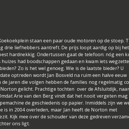
oekoekplein staan een paar oude motoren op de stoep. 
og drie liefhebbers aantreft. De prijs loopt aardig op bij he
best hardnekkig. Ondertussen gaat de telefoon: nóg een k
s huizes had boodschappen gedaan en kwam iets wegzett
 bieden? Zo is het wel genoeg. Wie is de laatste bieder? U
kordate optreden wordt Jan Bosveld na ruim een halve eeuw