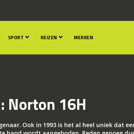
SPORT
REIZEN
MERKEN
l: Norton 16H
enaar. Ook in 1993 is het al heel uniek dat ee
erste hand wordt aangeboden. Reden genoeg du