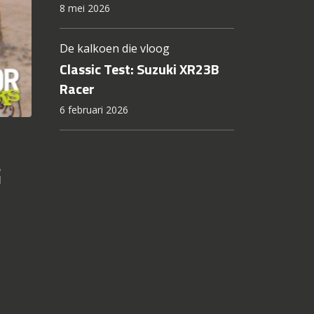
18 juni 2026
Norton slaat terug
Norton Manx R: 206 pk
Britse superbike
8 mei 2026
De kalkoen die vloog
Classic Test: Suzuki XR23B
Racer
6 februari 2026
G