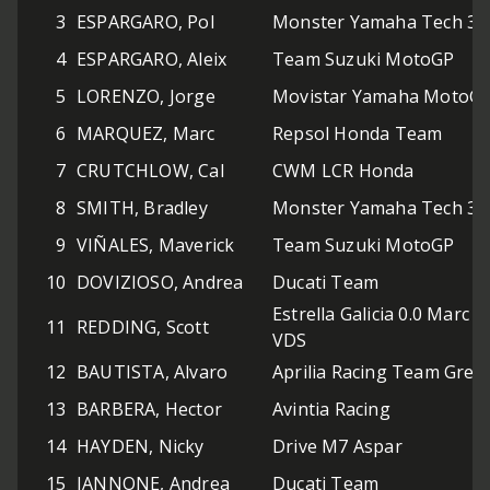
3
ESPARGARO, Pol
Monster Yamaha Tech 3
4
ESPARGARO, Aleix
Team Suzuki MotoGP
5
LORENZO, Jorge
Movistar Yamaha MotoG
6
MARQUEZ, Marc
Repsol Honda Team
7
CRUTCHLOW, Cal
CWM LCR Honda
8
SMITH, Bradley
Monster Yamaha Tech 3
9
VIÑALES, Maverick
Team Suzuki MotoGP
10
DOVIZIOSO, Andrea
Ducati Team
Estrella Galicia 0.0 Marc
11
REDDING, Scott
VDS
12
BAUTISTA, Alvaro
Aprilia Racing Team Gresi
13
BARBERA, Hector
Avintia Racing
14
HAYDEN, Nicky
Drive M7 Aspar
15
IANNONE, Andrea
Ducati Team