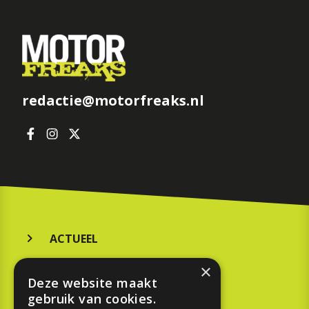
redactie@motorfreaks.nl
ACTUEEL
MERKEN
×
Deze website maakt
KOOPGIDS
gebruik van cookies.