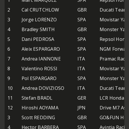
1
Marc MARQUEZ
SPA
Repsol Hond
2
Cal CRUTCHLOW
GBR
Ducati Team
3
Jorge LORENZO
SPA
Movistar Ya
4
Bradley SMITH
GBR
Monster Yam
5
Dani PEDROSA
SPA
Repsol Hond
6
Aleix ESPARGARO
SPA
NGM Forward
7
Andrea IANNONE
ITA
Pramac Raci
8
Valentino ROSSI
ITA
Movistar Ya
9
Pol ESPARGARO
SPA
Monster Yam
10
Andrea DOVIZIOSO
ITA
Ducati Team
11
Stefan BRADL
GER
LCR Honda 
12
Hiroshi AOYAMA
JPN
Drive M7 Asp
3
Scott REDDING
GBR
GO&FUN Hond
4
Hector BARBERA
SPA
Avintia Racin