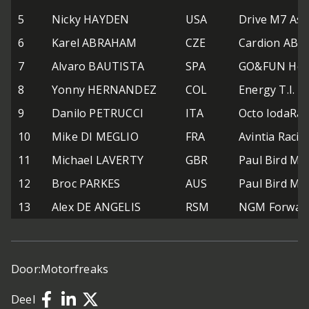
5
Nicky HAYDEN
USA
Drive M7 Asp
6
Karel ABRAHAM
CZE
Cardion AB 
7
Alvaro BAUTISTA
SPA
GO&FUN Hond
8
Yonny HERNANDEZ
COL
Energy T.I. 
9
Danilo PETRUCCI
ITA
Octo IodaRa
10
Mike DI MEGLIO
FRA
Avintia Racin
11
Michael LAVERTY
GBR
Paul Bird Mo
12
Broc PARKES
AUS
Paul Bird Mo
13
Alex DE ANGELIS
RSM
NGM Forward
Door:
Motorfreaks
Deel