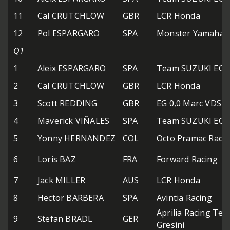
11
Cal CRUTCHLOW
GBR
LCR Honda
12
Pol ESPARGARO
SPA
Monster Yamaha T
Q1
1
Aleix ESPARGARO
SPA
Team SUZUKI EC
2
Cal CRUTCHLOW
GBR
LCR Honda
3
Scott REDDING
GBR
EG 0,0 Marc VDS
4
Maverick VIÑALES
SPA
Team SUZUKI EC
5
Yonny HERNANDEZ
COL
Octo Pramac Raci
6
Loris BAZ
FRA
Forward Racing
7
Jack MILLER
AUS
LCR Honda
8
Hector BARBERA
SPA
Avintia Racing
Aprilia Racing Te
9
Stefan BRADL
GER
Gresini