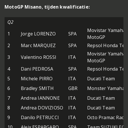
MotoGP Misano, tijden kwalificatie:
Q2
Movistar Yamaha
1
Jorge LORENZO
SPA
MotoGP
2
Marc MARQUEZ
SPA
Repsol Honda Te
Movistar Yamaha
3
Valentino ROSSI
ITA
MotoGP
4
Dani PEDROSA
SPA
Repsol Honda Te
5
Michele PIRRO
ITA
Ducati Team
6
Bradley SMITH
GBR
Monster Yamaha T
7
Andrea IANNONE
ITA
Ducati Team
8
Andrea DOVIZIOSO
ITA
Ducati Team
9
Danilo PETRUCCI
ITA
Octo Pramac Raci
10
Aleix ESPARGARO
SPA
Team SUZUKI EC