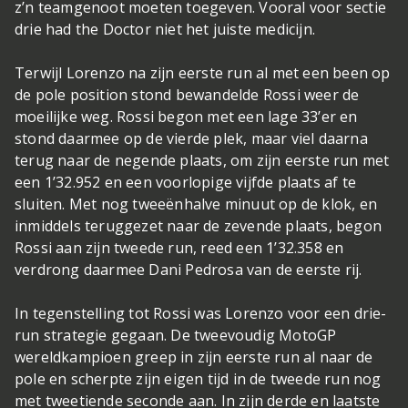
z’n teamgenoot moeten toegeven. Vooral voor sectie
drie had the Doctor niet het juiste medicijn.
Terwijl Lorenzo na zijn eerste run al met een been op
de pole position stond bewandelde Rossi weer de
moeilijke weg. Rossi begon met een lage 33’er en
stond daarmee op de vierde plek, maar viel daarna
terug naar de negende plaats, om zijn eerste run met
een 1’32.952 en een voorlopige vijfde plaats af te
sluiten. Met nog tweeënhalve minuut op de klok, en
inmiddels teruggezet naar de zevende plaats, begon
Rossi aan zijn tweede run, reed een 1’32.358 en
verdrong daarmee Dani Pedrosa van de eerste rij.
In tegenstelling tot Rossi was Lorenzo voor een drie-
run strategie gegaan. De tweevoudig MotoGP
wereldkampioen greep in zijn eerste run al naar de
pole en scherpte zijn eigen tijd in de tweede run nog
met tweetiende seconde aan. In zijn derde en laatste