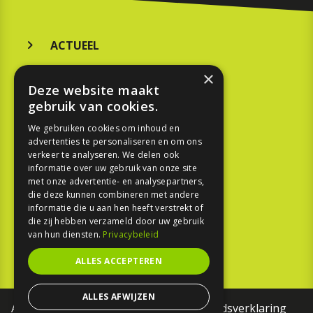
ACTUEEL
MERKEN
×
Deze website maakt
KOOPGIDS
gebruik van cookies.
TESTEN
We gebruiken cookies om inhoud en
advertenties te personaliseren en om ons
verkeer te analyseren. We delen ook
SPORT
informatie over uw gebruik van onze site
met onze advertentie- en analysepartners,
die deze kunnen combineren met andere
REPORTAGE
informatie die u aan hen heeft verstrekt of
die zij hebben verzameld door uw gebruik
TOUREN
van hun diensten.
Privacybeleid
NIEUWSBRIEF
ALLES ACCEPTEREN
ALLES AFWIJZEN
Algemene voorwaarden
Toegankelijkheidsverklaring