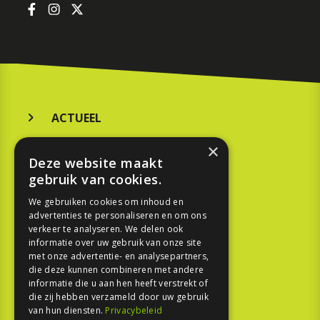
ACTUEEL
MERKEN
×
Deze website maakt
KOOPGIDS
gebruik van cookies.
TESTEN
We gebruiken cookies om inhoud en
advertenties te personaliseren en om ons
verkeer te analyseren. We delen ook
SPORT
informatie over uw gebruik van onze site
met onze advertentie- en analysepartners,
die deze kunnen combineren met andere
REPORTAGE
informatie die u aan hen heeft verstrekt of
die zij hebben verzameld door uw gebruik
TOUREN
van hun diensten.
Privacybeleid