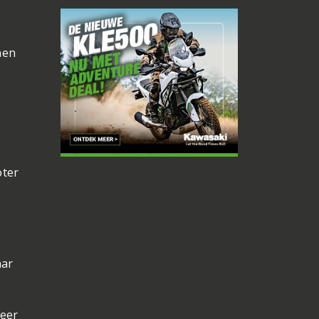
nen
oter
aar
neer