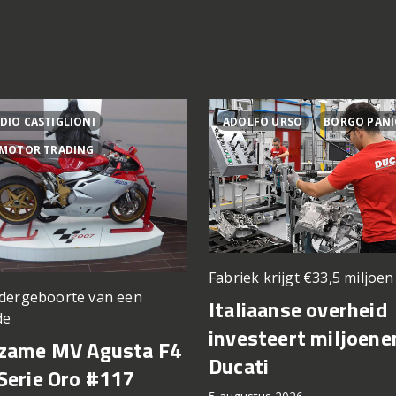
DIO CASTIGLIONI
ADOLFO URSO
BORGO PANI
 MOTOR TRADING
Fabriek krijgt €33,5 miljoe
dergeboorte van een
Italiaanse overheid
de
investeert miljoene
zame MV Agusta F4
Ducati
Serie Oro #117