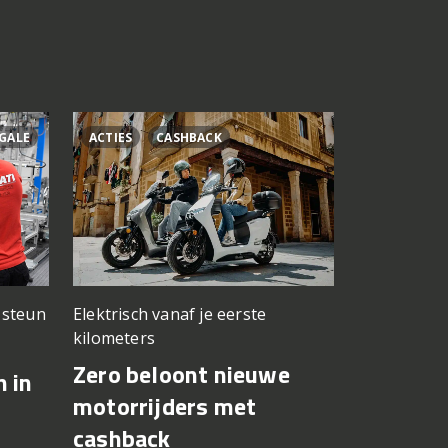
GALE
ACTIES
CASHBACK
ÁLEX RINS
n steun
Elektrisch vanaf je eerste
Testwerk g
kilometers
Yamaha 
Zero beloont nieuwe
n in
Fernánde
motorrijders met
in op Si
cashback