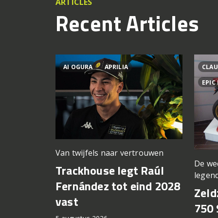
ARTICLES
Recent Articles
AI OGURA
APRILIA
CLAU
EPIC
Van twijfels naar vertrouwen
De we
Trackhouse legt Raúl
legen
Fernández tot eind 2028
Zeld
vast
750 