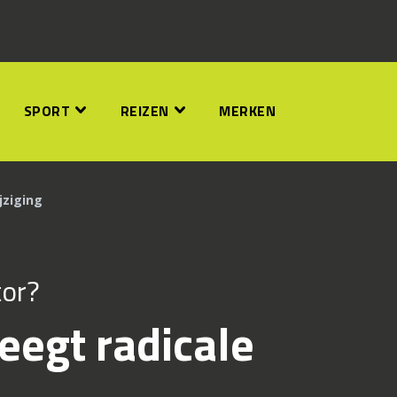
SPORT
REIZEN
MERKEN
jziging
or?
egt radicale