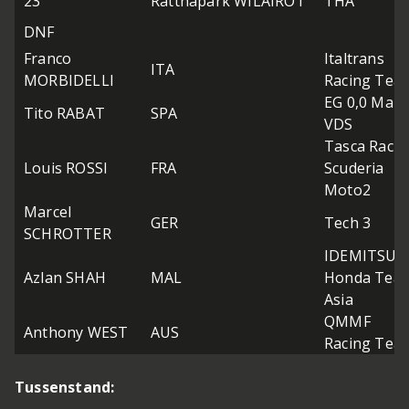
23
Ratthapark WILAIROT
THA
DNF
Franco
Italtrans
ITA
MORBIDELLI
Racing Tea
EG 0,0 Marc
Tito RABAT
SPA
VDS
Tasca Racin
Louis ROSSI
FRA
Scuderia
Moto2
Marcel
GER
Tech 3
SCHROTTER
IDEMITSU
Azlan SHAH
MAL
Honda Tea
Asia
QMMF
Anthony WEST
AUS
Racing Tea
Tussenstand: