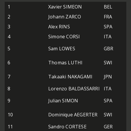
1
Xavier SIMEON
BEL
2
Johann ZARCO
FRA
3
Alex RINS
SPA
4
Simone CORSI
ITA
5
Sam LOWES
GBR
6
Thomas LUTHI
SWI
7
Takaaki NAKAGAMI
JPN
8
Lorenzo BALDASSARRI
ITA
9
Julian SIMON
SPA
10
Dominique AEGERTER
SWI
11
Sandro CORTESE
GER