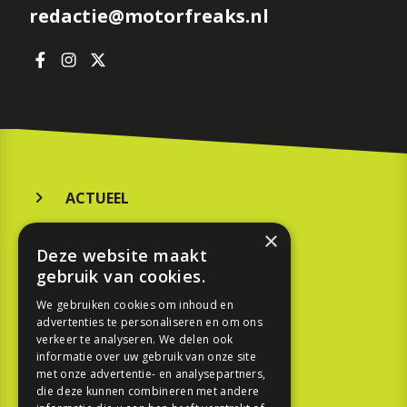
redactie@motorfreaks.nl
ACTUEEL
MERKEN
×
Deze website maakt
KOOPGIDS
gebruik van cookies.
TESTEN
We gebruiken cookies om inhoud en
advertenties te personaliseren en om ons
verkeer te analyseren. We delen ook
SPORT
informatie over uw gebruik van onze site
met onze advertentie- en analysepartners,
die deze kunnen combineren met andere
REPORTAGE