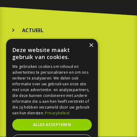
ACTUEEL
MERKEN
×
Deze website maakt
KOOPGIDS
gebruik van cookies.
TESTEN
We gebruiken cookies om inhoud en
advertenties te personaliseren en om ons
verkeer te analyseren. We delen ook
SPORT
informatie over uw gebruik van onze site
met onze advertentie- en analysepartners,
die deze kunnen combineren met andere
REPORTAGE
informatie die u aan hen heeft verstrekt of
die zij hebben verzameld door uw gebruik
TOUREN
van hun diensten.
Privacybeleid
NIEUWSBRIEF
ALLES ACCEPTEREN