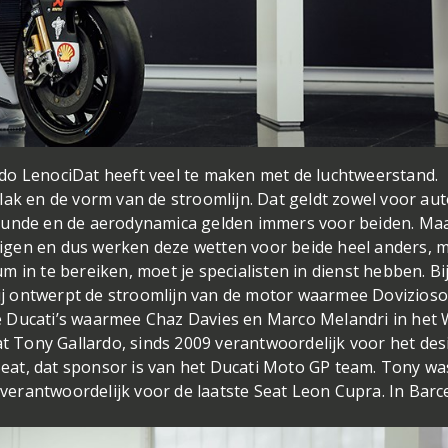
do Lenoci
Dat heeft veel te maken met de luchtweerstand.
lak en de vorm van de stroomlijn. Dat geldt zowel voor aut
rkunde en de aerodynamica gelden immers voor beiden. Ma
tuigen en dus werken deze wetten voor beide heel anders, 
 in te bereiken, moet je specialisten in dienst hebben. Bi
 Hij ontwerpt de stroomlijn van de motor waarmee Dovizios
e Ducati’s waarmee Chaz Davies en Marco Melandri in het
at Tony Gallardo, sinds 2009 verantwoordelijk voor het des
at, dat sponsor is van het Ducati Moto GP team. Tony wa
erantwoordelijk voor de laatste Seat Leon Cupra. In Barc