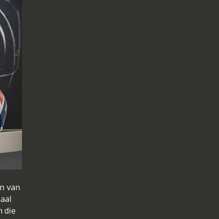
en van
maal
m die