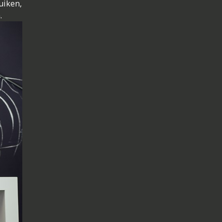
uiken,
.