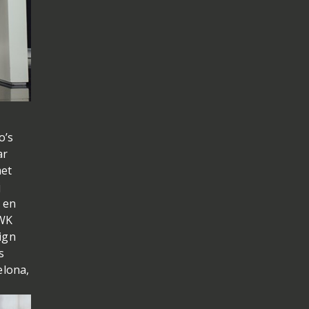
o’s
ar
met
j
o en
 WK
ign
s
elona,