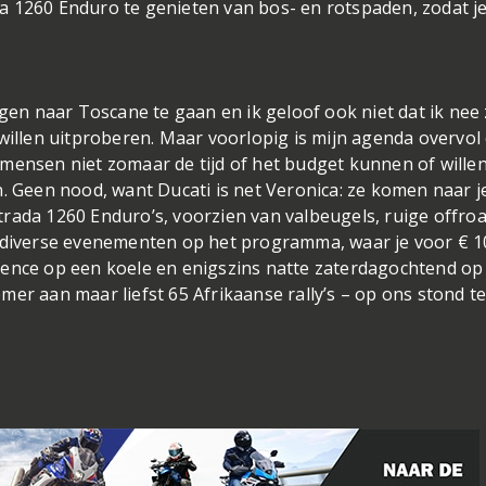
a 1260 Enduro te genieten van bos- en rotspaden, zodat je
agen naar Toscane te gaan en ik geloof ook niet dat ik nee
 willen uitproberen. Maar voorlopig is mijn agenda overvol
mensen niet zomaar de tijd of het budget kunnen of wille
n. Geen nood, want Ducati is net Veronica: ze komen naar j
rada 1260 Enduro’s, voorzien van valbeugels, ruige offro
n diverse evenementen op het programma, waar je voor € 1
sence op een koele en enigszins natte zaterdagochtend op
er aan maar liefst 65 Afrikaanse rally’s – op ons stond t