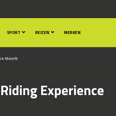
SPORT
REIZEN
MERKEN
nce Maurik
 Riding Experience