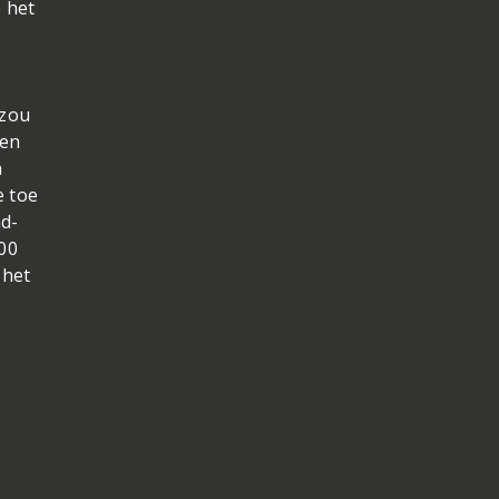
 het
 zou
 en
n
e toe
ad-
00
 het
e