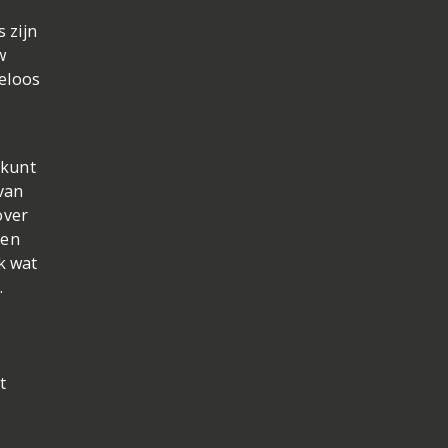
 zijn
w
eloos
kunt
van
over
ten
k wat
…
t