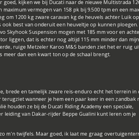
aar goed, kijken we bij Ducati naar de nieuwe Multistrada 1
en maximum vermogen van 158 pk bij 9.500 tpm en een m
eg om 1200 kg zware caravan kg de heuvels achter Luik op
us ook best van onderuit een heuveltje op kunnen ploegen.
 Evo Skyhook Suspension mogen met 185 mm voor en achte
r liggen, dat is echter nog altijd 115 mm minder dan mi
de, ruige Metzeler Karoo M&S banden ziet het er ruig uit
iets meer dan een kwart ton op de schaal brengt.
e, brede en tamelijk zware reis-enduro echt het terrein in 
eer terugziet wanneer je hem een paar keer in een zandbak
talië houden ze bij de Ducati Riding Academy een speciale,
 leiding van Dakar-rijder Beppe Gualini kunt leren om je
 zo m'n twijfels. Maar goed, ik laat me graag overtuigen
ter