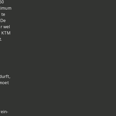
260
aximum
 te
 De
r wel
jn KTM
.
durft,
 moet
rein-