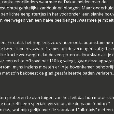
e, ranke eencilinders waarmee de Dakar-helden over de
est ontoegankelijke zandduinen ploegen. Maar onderhuids
ben lichte eenpittertjes in het vooronder, een slanke bou
en veerwegen van een halve beenlengte, waarmee je moeit
en. En dat ik het nog leuk zou vinden ook...
boomstammen 
ke twee cilinders, zware frames om de vermogens afgiftes 
ke korte veerwegen dat de veerpoten al doorslaan als je 
ar een echte offroad net 110 kg weegt, gaan deze appara
ortom, mijns inziens moeten er in je bovenkamer behoorlij
 je met zo’n bakbeest de glad geasfalteerde paden verlaten
nten proberen te overtuigen van het feit dat hun motor ech
e dan zelfs een speciale versie uit, die de naam “enduro”
n dus, wat mijn gelijk over de standaard “allroads” meteen