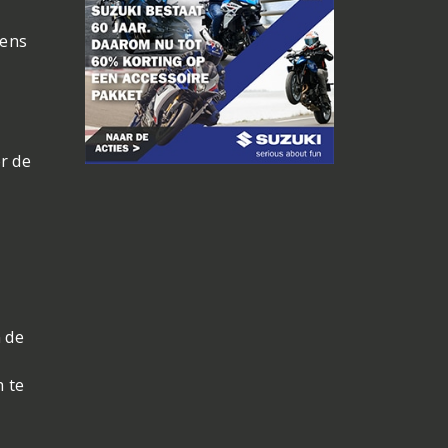
eens
r de
n de
h te