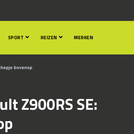
SPORT
REIZEN
MERKEN
schepje bovenop
ult Z900RS SE:
op