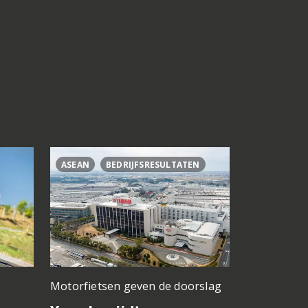
ASEAN
BEDRIJFSRESULTATEN
CL500
C
Motorfietsen geven de doorslag
Problemen b
gedacht