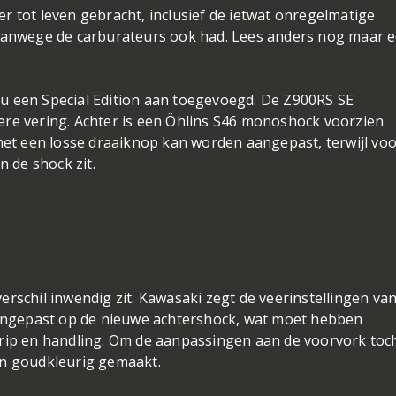
weer tot leven gebracht, inclusief de ietwat onregelmatige
 vanwege de carburateurs ook had. Lees anders nog maar 
u een Special Edition aan toegevoegd. De Z900RS SE
ere vering. Achter is een Öhlins S46 monoshock voorzien
t een losse draaiknop kan worden aangepast, terwijl voo
 de shock zit.
rschil inwendig zit. Kawasaki zegt de veerinstellingen va
ngepast op de nieuwe achtershock, wat moet hebben
grip en handling. Om de aanpassingen aan de voorvork toc
en goudkleurig gemaakt.