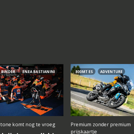
 BINDER
ENEA BASTIANINI
800MT ES
ADVENTURE
stone komt nog te vroeg
Premium zonder premium
prijskaartje