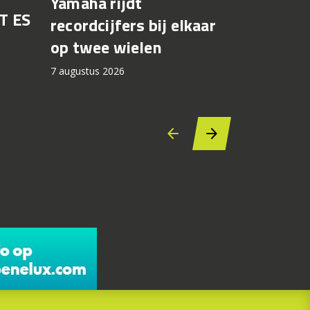
Yamaha rijdt
T ES
Honda br
recordcijfers bij elkaar
recall fo
op twee wielen
44.000 
7 augustus 2026
7 augustus 2