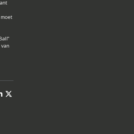
ant
 moet
Ball"
0 van
.