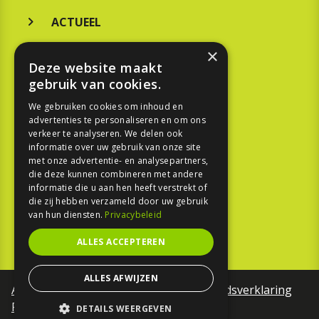
ACTUEEL
MERKEN
×
Deze website maakt
KOOPGIDS
gebruik van cookies.
TESTEN
We gebruiken cookies om inhoud en
advertenties te personaliseren en om ons
verkeer te analyseren. We delen ook
SPORT
informatie over uw gebruik van onze site
met onze advertentie- en analysepartners,
die deze kunnen combineren met andere
REPORTAGE
informatie die u aan hen heeft verstrekt of
die zij hebben verzameld door uw gebruik
TOUREN
van hun diensten.
Privacybeleid
NIEUWSBRIEF
ALLES ACCEPTEREN
ALLES AFWIJZEN
Algemene voorwaarden
Toegankelijkheidsverklaring
Privacy Policy
DETAILS WEERGEVEN