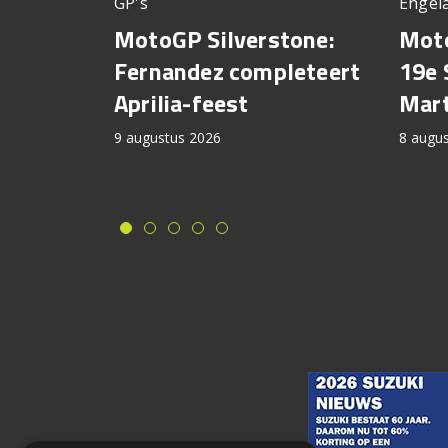
GP's
Engel
MotoGP Silverstone:
Moto
Fernandez completeert
19e 
Aprilia-feest
Mart
9 augustus 2026
8 augu