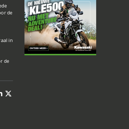
ede
oor de
aal in
r de