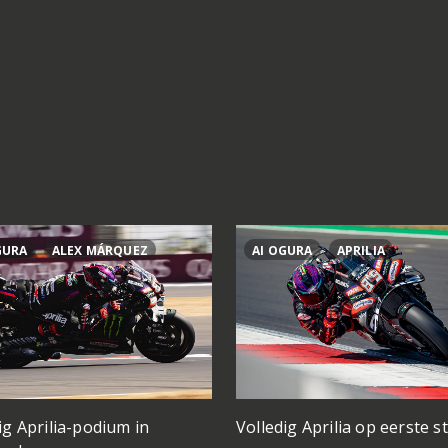
GURA
ALEX MÁRQUEZ
AI OGURA
APRILIA
ig Aprilia-podium in
Volledig Aprilia op eerste st