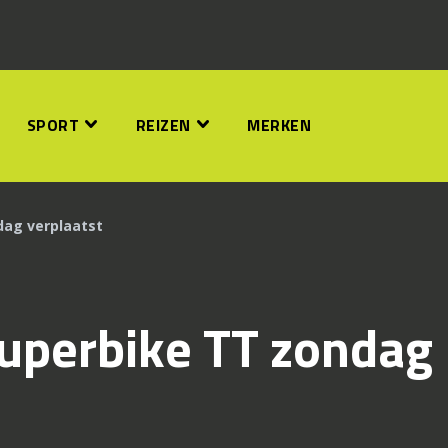
SPORT
REIZEN
MERKEN
dag verplaatst
uperbike TT zondag