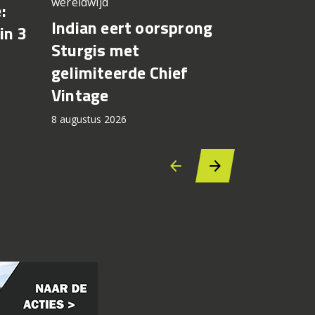
wereldwijd
:
CFMOTO 
Indian eert oorsprong
in 3
X terug 
Sturgis met
brandsto
gelimiteerde Chief
lekken
Vintage
8 augustus 2
8 augustus 2026