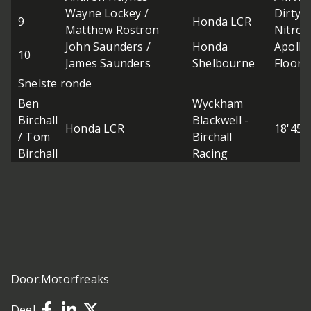
Wayne Lockey /
Dirty 
9
Honda LCR
Matthew Rostron
Nitron
John Saunders /
Honda
Apollo
10
James Saunders
Shelbourne
Floori
Snelste ronde
Ben
Wyckham
Birchall
Blackwell -
Honda LCR
18'45.
/ Tom
Birchall
Birchall
Racing
Door:
Motorfreaks
Deel