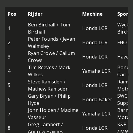
Pos
Rijder
Machine
Spons
Ben Birchall / Tom
Wyckha
1
Honda LCR
Birchall
Birchal
Peter Founds / Jevan
2
Honda LCR
FHO M
Walmsley
Ryan Crowe / Callum
3
Honda LCR
Haven
Crowe
Tim Reeves / Mark
Bonovo
4
Yamaha LCR
Wilkes
Carl C
Steve Ramsden /
Ramsde
5
Honda LCR
Mathew Ramsden
Motorc
Gary Bryan / Philip
SWC G
6
Honda Baker
Hyde
Suppo
John Holden / Maxime
Barnes
7
Yamaha LCR
Vasseur
Motor
Greg Lambert /
K&P Ch
8
Honda LCR
Andrew Haynes
/ MW