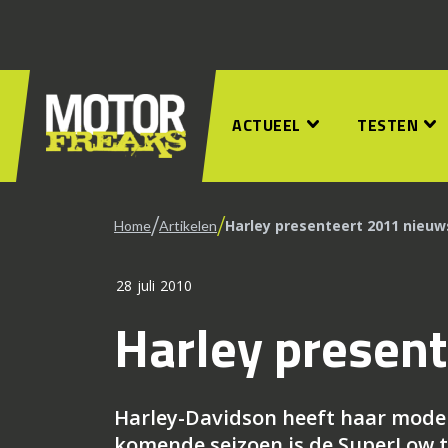
ACTUEEL
TESTEN
/
/
Harley presenteert 2011 nieuw
Home
Artikelen
28 juli 2010
Harley presen
Harley-Davidson heeft haar model
komende seizoen is de SuperLow te