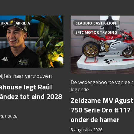
GURA
APRILIA
CLAUDIO CASTIGLIONI
EPIC MOTOR TRADING
ijfels naar vertrouwen
De wedergeboorte van een
khouse legt Raúl
legende
ández tot eind 2028
Zeldzame MV Agust
750 Serie Oro #117
stus 2026
onder de hamer
5 augustus 2026