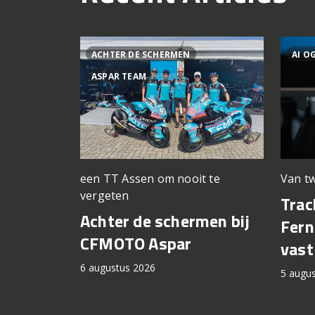
ACHTER DE SCHERMEN
AI O
ASPAR TEAM
een TT Assen om nooit te
Van tw
vergeten
Trac
Achter de schermen bij
Fern
CFMOTO Aspar
vast
6 augustus 2026
5 augu