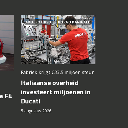
ADOLFO URSO
BORGO PANIGALE
ACTIES
Fabriek krijgt €33,5 miljoen steun
Elektrisch v
kilometers
Italiaanse overheid
Zero be
investeert miljoenen in
a F4
motorri
Ducati
cashbac
5 augustus 2026
5 augustus 2