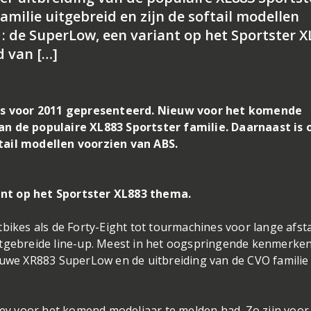
amilie uitgebreid en zijn de softail modellen
: de SuperLow, een variant op het Sportster X
d van […]
s voor 2011 gepresenteerd. Nieuw voor het komende
an de populaire XL883 Sportster familie. Daarnaast is 
tail modellen voorzien van ABS.
nt op het Sportster XL
883 thema.
tbikes als de Forty-Eight tot tourmachines voor lange afst
itgebreide line-up. Meest in het oogspringende kenmerke
ieuwe XR883 SuperLow en de uitbreiding van de CVO familie
rley voor het komend modeljaar te melden had. Zo zijn voor