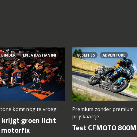
 BINDER
ENEA BASTIANINI
800MT ES
ADVENTURE
stone komt nog te vroeg
Premium zonder premium
prijskaartje
krijgt groen licht
Test CFMOTO 800M
 motorfix