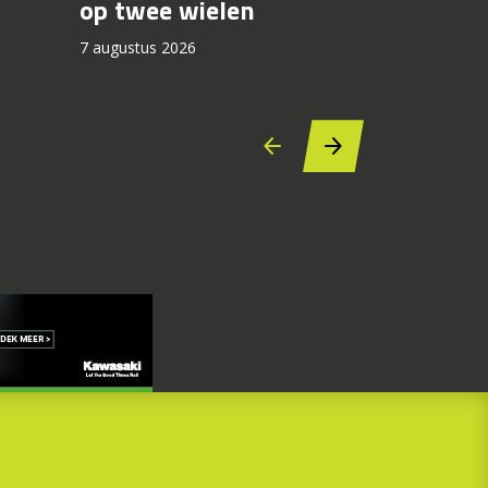
recall fo
op twee wielen
44.000 
7 augustus 2026
7 augustus 2