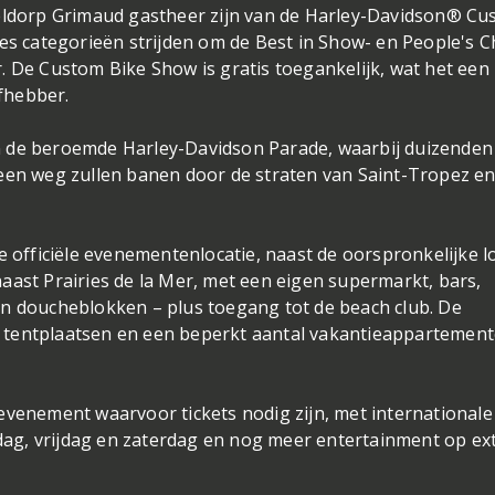
veldorp Grimaud gastheer zijn van de Harley-Davidson® C
zes categorieën strijden om de Best in Show- en People's C
. De Custom Bike Show is gratis toegankelijk, wat het een
fhebber.
n de beroemde Harley-Davidson Parade, waarbij duizenden
 een weg zullen banen door de straten van Saint-Tropez en
e officiële evenementenlocatie, naast de oorspronkelijke lo
aast Prairies de la Mer, met een eigen supermarkt, bars,
t- en doucheblokken – plus toegang tot de beach club. De
 tentplaatsen en een beperkt aantal vakantieappartemen
evenement waarvoor tickets nodig zijn, met internationale
ag, vrijdag en zaterdag en nog meer entertainment op ex