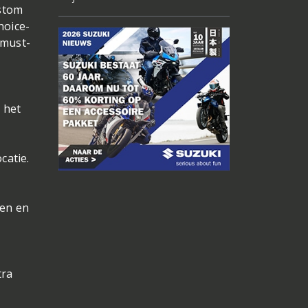
ustom
hoice-
 must-
 het
catie.
ten en
tra