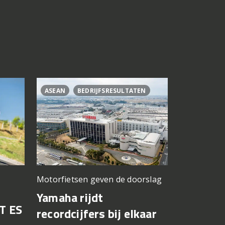
ASEAN
BEDRIJFSRESULTATEN
CL500
C
Motorfietsen geven de doorslag
Problemen b
gedacht
Yamaha rijdt
T ES
Honda br
recordcijfers bij elkaar