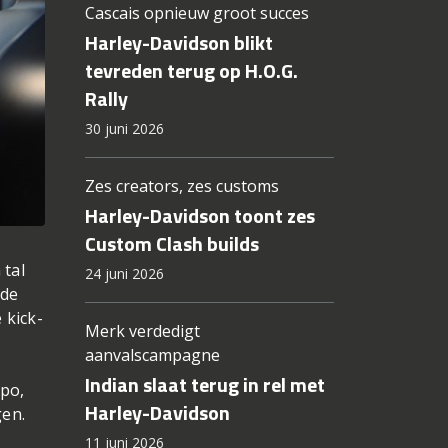
Cascais opnieuw groot succes
Harley-Davidson blikt
tevreden terug op H.O.G.
Rally
30 juni 2026
Zes creators, zes customs
Harley-Davidson toont zes
Custom Clash builds
 tal
24 juni 2026
 de
 kick-
Merk verdedigt
aanvalscampagne
Indian slaat terug in rel met
xpo,
Harley-Davidson
gen.
11 juni 2026