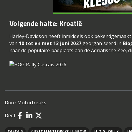
Volgende halte: Kroatië
Harley-Davidson heeft inmiddels ook bekendgemaakt wa
van
10 tot en met 13 juni 2027
georganiseerd in
Bio
naar de populaire badplaats aan de Adriatische Zee, d
Door:
Motorfreaks
Deel
CASCAIS
CUSTOM MOTORCYCLE SHOW
H.O.G. RALLY
H