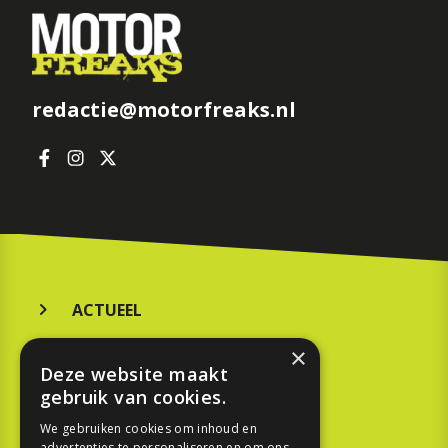
redactie@motorfreaks.nl
ACTUEEL
MERKEN
×
Deze website maakt
KOOPGIDS
gebruik van cookies.
TESTEN
We gebruiken cookies om inhoud en
advertenties te personaliseren en om ons