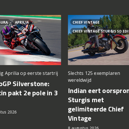
GURA
APRILIA
CHIEF VINTAGE
CHIEF VINTAGE STURGIS SD ED
ig Aprilia op eerste startrij
Slechts 125 exemplaren
wereldwijd
GP Silverstone:
Indian eert oorspro
in pakt 2e pole in 3
Sturgis met
gelimiteerde Chief
stus 2026
Vintage
8 augustus 2026