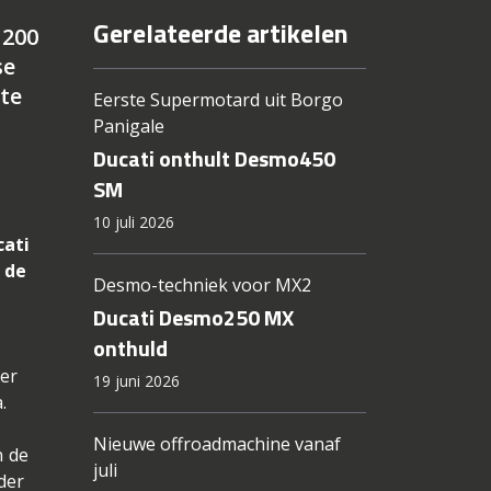
Gerelateerde artikelen
1200
se
ste
Eerste Supermotard uit Borgo
Panigale
Ducati onthult Desmo450
SM
10 juli 2026
cati
 de
Desmo-techniek voor MX2
Ducati Desmo250 MX
onthuld
Per
19 juni 2026
.
Nieuwe offroadmachine vanaf
n de
juli
der