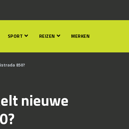
SPORT
REIZEN
MERKEN
istrada 850?
elt nieuwe
50?