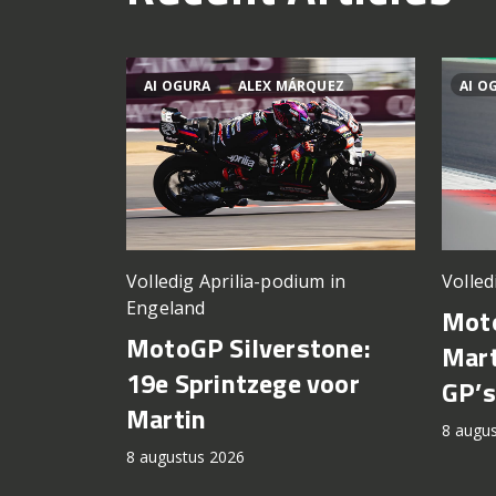
AI OGURA
ALEX MÁRQUEZ
AI O
Volledig Aprilia-podium in
Volled
Engeland
Moto
MotoGP Silverstone:
Mart
19e Sprintzege voor
GP’s
Martin
8 augu
8 augustus 2026