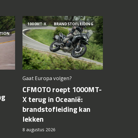
1000MT-X
BRANDSTOFLEIDING
AI OGURA
ITION
Gaat Europa volgen?
Bagnaia op
CFMOTO roept 1000MT-
MotoGP 
ng
X terug in Oceanië:
Bezzecch
brandstofleiding kan
rondere
lekken
7 augustus 2
8 augustus 2026