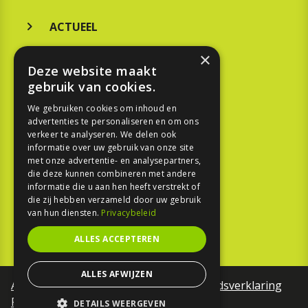
ACTUEEL
MERKEN
×
Deze website maakt
KOOPGIDS
gebruik van cookies.
TESTEN
We gebruiken cookies om inhoud en
advertenties te personaliseren en om ons
verkeer te analyseren. We delen ook
SPORT
informatie over uw gebruik van onze site
met onze advertentie- en analysepartners,
die deze kunnen combineren met andere
REPORTAGE
informatie die u aan hen heeft verstrekt of
die zij hebben verzameld door uw gebruik
TOUREN
van hun diensten.
Privacybeleid
NIEUWSBRIEF
ALLES ACCEPTEREN
ALLES AFWIJZEN
Algemene voorwaarden
Toegankelijkheidsverklaring
Privacy Policy
DETAILS WEERGEVEN