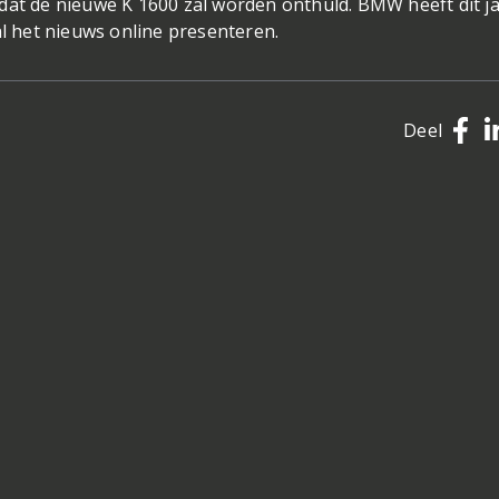
dat de nieuwe K 1600 zal worden onthuld. BMW heeft dit j
al het nieuws online presenteren.
Deel