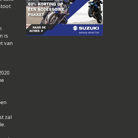
stoot
n
n is
et van
2020
he
ben
t zal
le.