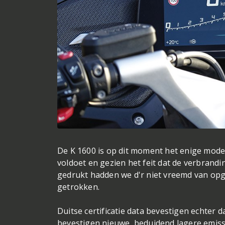
De K 1600 is op dit moment het enige model
voldoet en gezien het feit dat de verbrand
gedrukt hadden we d'r niet vreemd van opg
getrokken.
Duitse certificatie data bevestigen echter d
bevestigen nieuwe, beduidend lagere emissi