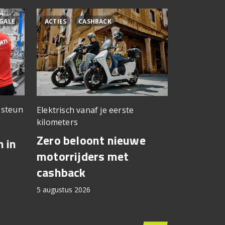
GALE
ACTIES
CASHBACK
ÁLEX RINS
n steun
Elektrisch vanaf je eerste
Testwerk g
kilometers
Yamaha 
Zero beloont nieuwe
n in
Fernánde
motorrijders met
in op Si
cashback
5 augustus 2
5 augustus 2026