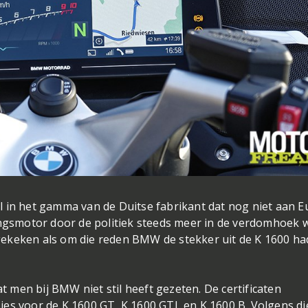
 in het gamma van de Duitse fabrikant dat nog niet aan E
ingsmotor door de politiek steeds meer in de verdomhoek 
ekeken als om die reden BMW de stekker uit de K 1600 ha
at men bij BMW niet stil heeft gezeten. De certificaten
es voor de K 1600 GT, K 1600 GTL en K 1600 B. Volgens di