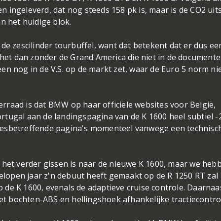
 ingeleverd, dat nog steeds 158 pk is, maar is de CO2 uit
n het huidige blok.
de zescilinder tourbuffel, want dat betekent dat er dus ee
 het dan zonder de Grand America die niet in de documente
en nog in de V.S. op de markt zet, waar de Euro 5 norm ni
rraad is dat BMW op haar officiële websites voor België,
rtugal aan de landingspagina van de K 1600 heel subtiel -
desbetreffende pagina's momenteel vanwege een technisc
s het verder gissen is naar de nieuwe K 1600, maar we heb
gelopen jaar z'n debuut heeft gemaakt op de R 1250 RT zal
de K 1600, evenals de adaptieve cruise controle. Daarnaas
 bochten-ABS en hellingshoek afhankelijke tractiecontro