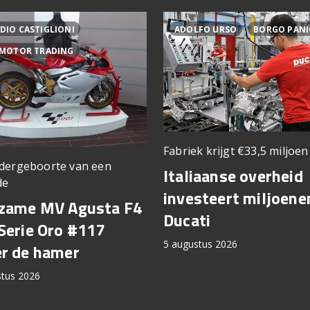
DIO CASTIGLIONI
ADOLFO URSO
BORGO PANI
 MOTOR TRADING
Fabriek krijgt €33,5 miljoe
dergeboorte van een
Italiaanse overheid
de
investeert miljoene
zame MV Agusta F4
Ducati
Serie Oro #117
5 augustus 2026
r de hamer
stus 2026