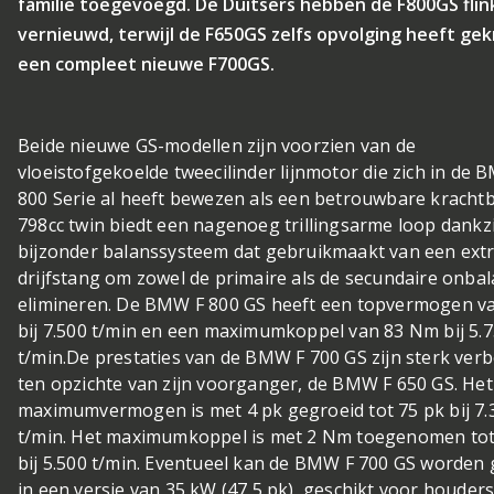
familie toegevoegd. De Duitsers hebben de F800GS flin
vernieuwd, terwijl de F650GS zelfs opvolging heeft gek
een compleet nieuwe F700GS.
Beide nieuwe GS-modellen zijn voorzien van de
vloeistofgekoelde tweecilinder lijnmotor die zich in de 
800 Serie al heeft bewezen als een betrouwbare kracht
798cc twin biedt een nagenoeg trillingsarme loop dankzi
bijzonder balanssysteem dat gebruikmaakt van een ext
drijfstang om zowel de primaire als de secundaire onbal
elimineren. De BMW F 800 GS heeft een topvermogen v
bij 7.500 t/min en een maximumkoppel van 83 Nm bij 5.
t/min.De prestaties van de BMW F 700 GS zijn sterk ver
ten opzichte van zijn voorganger, de BMW F 650 GS. Het
maximumvermogen is met 4 pk gegroeid tot 75 pk bij 7.
t/min. Het maximumkoppel is met 2 Nm toegenomen to
bij 5.500 t/min. Eventueel kan de BMW F 700 GS worden 
in een versie van 35 kW (47,5 pk), geschikt voor houder