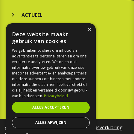
ACTUEEL
MERKEN
×
Deze website maakt
KOOPGIDS
gebruik van cookies.
TESTEN
We gebruiken cookies om inhoud en
advertenties te personaliseren en om ons
verkeer te analyseren. We delen ook
SPORT
informatie over uw gebruik van onze site
met onze advertentie- en analysepartners,
die deze kunnen combineren met andere
REPORTAGE
informatie die u aan hen heeft verstrekt of
die zij hebben verzameld door uw gebruik
TOUREN
van hun diensten.
Privacybeleid
NIEUWSBRIEF
ALLES ACCEPTEREN
ALLES AFWIJZEN
Algemene voorwaarden
Toegankelijkheidsverklaring