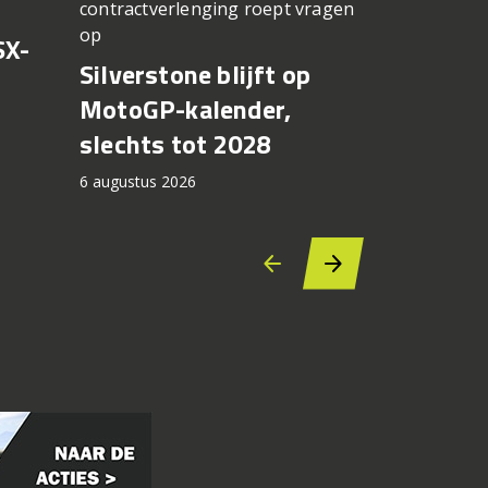
contractverlenging roept vragen
vergeten
op
SX-
Achter d
Silverstone blijft op
CFMOTO
MotoGP-kalender,
6 augustus 2
slechts tot 2028
6 augustus 2026