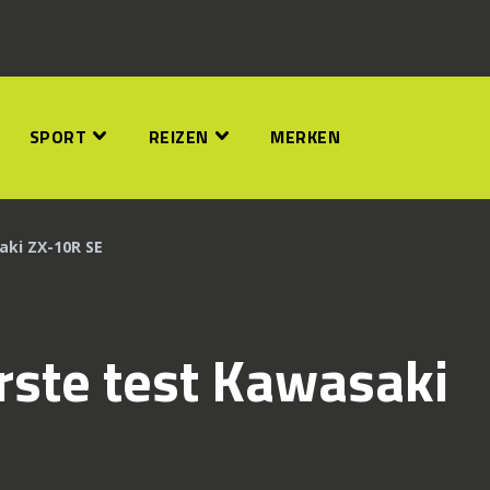
SPORT
REIZEN
MERKEN
aki ZX-10R SE
rste test Kawasaki