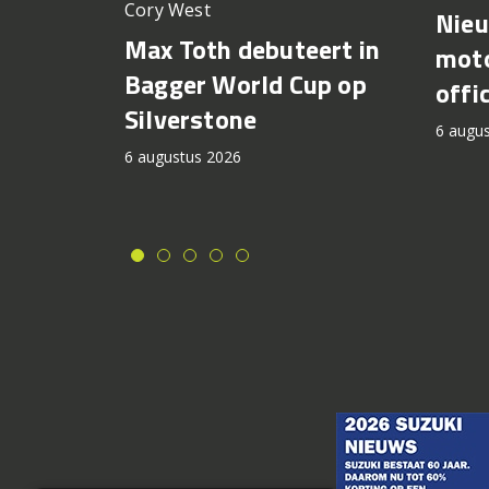
Cory West
Nie
Max Toth debuteert in
moto
Bagger World Cup op
offi
Silverstone
6 augu
6 augustus 2026