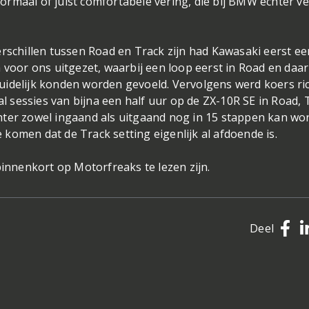
 normaal of juist comfortabele vering, die bij BMW echter v
erschillen tussen Road en Track zijn had Kawasaki eerst ee
 voor ons uitgezet, waarbij een loop eerst in Road en daar
uidelijk konden worden gevoeld. Vervolgens werd koers ri
al sessies van bijna een half uur op de ZX-10R SE in Road, 
hter zowel ingaand als uitgaand nog in 15 stappen kan wo
te komen dat de Track setting eigenlijk al afdoende is.
binnenkort op Motorfreaks te lezen zijn.
Deel