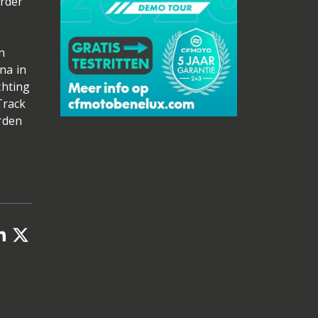
erder
n
na in
chting
Track
rden