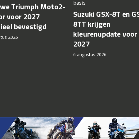
basis
uwe Triumph Moto2-
Suzuki GSX-8T en G
r voor 2027
8TT krijgen
cieel bevestigd
kleurenupdate voor
stus 2026
2027
6 augustus 2026