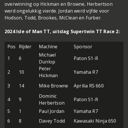
overwinning op Hickman en Browne, Herbertson
werd ongelukkig vierde. Jordan werd vijfde voor
Hodson, Todd, Brookes, McClean en Furber.
2024 Isle of Man TT, uitslag Supertwin TT Race 2:
Pos
Rijder
Machine
Sponsor
Michael
1
6
Paton S1-R
Dunlop
Peter
2
10
Yamaha R7
Hickman
3
14
Mike Browne
Aprilia RS 660
Dominic
4
9
Paton S1-R
Herbertson
5
1
Paul Jordan
Yamaha R7
6
8
Davey Todd
Kawasaki Ninja 650