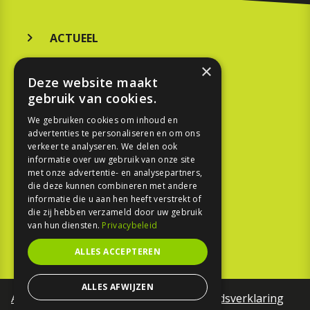
ACTUEEL
MERKEN
×
Deze website maakt
KOOPGIDS
gebruik van cookies.
TESTEN
We gebruiken cookies om inhoud en
advertenties te personaliseren en om ons
verkeer te analyseren. We delen ook
SPORT
informatie over uw gebruik van onze site
met onze advertentie- en analysepartners,
REPORTAGE
die deze kunnen combineren met andere
informatie die u aan hen heeft verstrekt of
die zij hebben verzameld door uw gebruik
TOUREN
van hun diensten.
Privacybeleid
NIEUWSBRIEF
ALLES ACCEPTEREN
ALLES AFWIJZEN
Algemene voorwaarden
Toegankelijkheidsverklaring