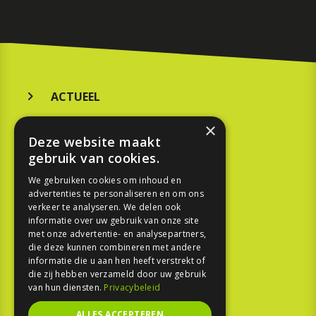
ACTUEEL
MERKEN
×
Deze website maakt
KOOPGIDS
gebruik van cookies.
TESTEN
We gebruiken cookies om inhoud en
advertenties te personaliseren en om ons
verkeer te analyseren. We delen ook
SPORT
informatie over uw gebruik van onze site
met onze advertentie- en analysepartners,
die deze kunnen combineren met andere
REPORTAGE
informatie die u aan hen heeft verstrekt of
die zij hebben verzameld door uw gebruik
TOUREN
van hun diensten.
Privacybeleid
NIEUWSBRIEF
ALLES ACCEPTEREN