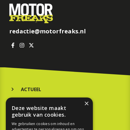
redactie@motorfreaks.nl
ACTUEEL
MERKEN
×
Deze website maakt
KOOPGIDS
gebruik van cookies.
TESTEN
We gebruiken cookies om inhoud en
advertenties te personaliseren en om ons