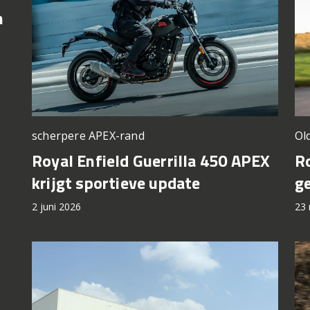
h
scherpere APEX-rand
Old
Royal Enfield Guerrilla 450 APEX
Ro
krijgt sportieve update
g
2 juni 2026
23 