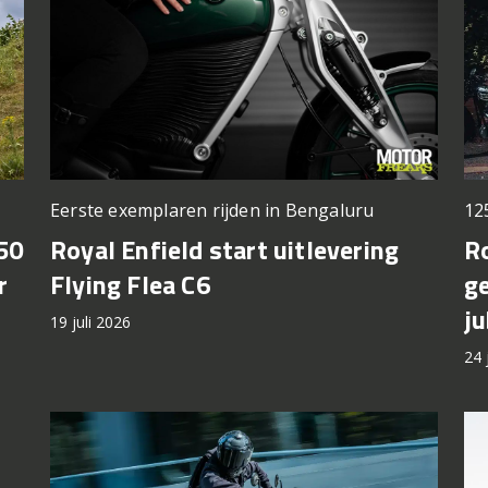
Eerste exemplaren rijden in Bengaluru
12
50
Royal Enfield start uitlevering
R
r
Flying Flea C6
g
j
19 juli 2026
24 