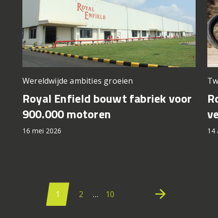
Wereldwijde ambities groeien
Tw
Royal Enfield bouwt fabriek voor
Ro
900.000 motoren
v
16 mei 2026
14 
Berichten
paginering
arrow_forward
1
2
…
10