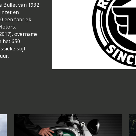
e Bullet van 1932
 inzet en
50 een fabriek
Motors.
(2017), overname
n het 650
ssieke stijl
uur.