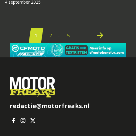
4 september 2025
Berichten
paginering
arrow_forward
1
2
…
5
redactie@motorfreaks.nl