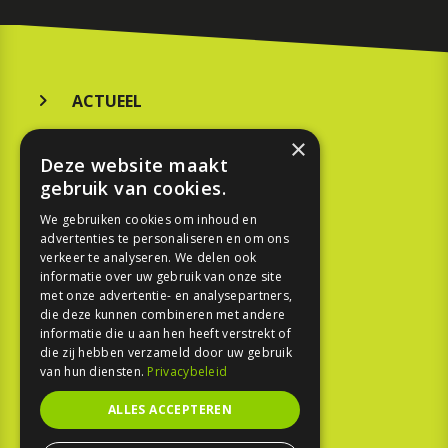
ACTUEEL
MERKEN
×
Deze website maakt
KOOPGIDS
gebruik van cookies.
TESTEN
We gebruiken cookies om inhoud en
advertenties te personaliseren en om ons
verkeer te analyseren. We delen ook
SPORT
informatie over uw gebruik van onze site
met onze advertentie- en analysepartners,
die deze kunnen combineren met andere
REPORTAGE
informatie die u aan hen heeft verstrekt of
die zij hebben verzameld door uw gebruik
TOUREN
van hun diensten.
Privacybeleid
NIEUWSBRIEF
ALLES ACCEPTEREN