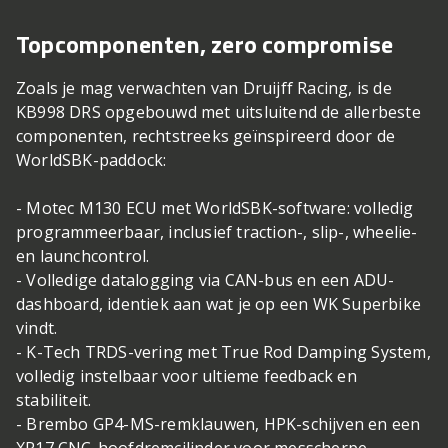
Topcomponenten, zero compromise
Zoals je mag verwachten van Druijff Racing, is de
KB998 DRS opgebouwd met uitsluitend de allerbeste
componenten, rechtstreeks geïnspireerd door de
WorldSBK-paddock:
- Motec M130 ECU met WorldSBK-software: volledig
programmeerbaar, inclusief traction-, slip-, wheelie-
en launchcontrol.
- Volledige datalogging via CAN-bus en een ADU-
dashboard, identiek aan wat je op een WK Superbike
vindt.
- K-Tech TRDS-vering met True Rod Damping System,
volledig instelbaar voor ultieme feedback en
stabiliteit.
- Brembo GP4-MS-remklauwen, HPK-schijven en een
XR17 CNC-hoofdremcilinder voor messcherpe