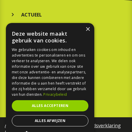
ACTUEEL
MERKEN
×
Deze website maakt
KOOPGIDS
gebruik van cookies.
TESTEN
We gebruiken cookies om inhoud en
advertenties te personaliseren en om ons
verkeer te analyseren. We delen ook
SPORT
informatie over uw gebruik van onze site
met onze advertentie- en analysepartners,
die deze kunnen combineren met andere
REPORTAGE
informatie die u aan hen heeft verstrekt of
die zij hebben verzameld door uw gebruik
TOUREN
van hun diensten.
Privacybeleid
NIEUWSBRIEF
ALLES ACCEPTEREN
ALLES AFWIJZEN
Algemene voorwaarden
Toegankelijkheidsverklaring