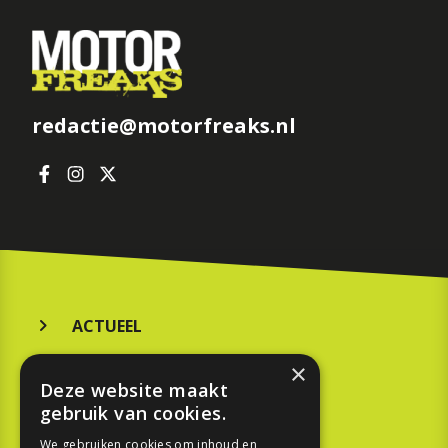
redactie@motorfreaks.nl
ACTUEEL
MERKEN
×
Deze website maakt
KOOPGIDS
gebruik van cookies.
TESTEN
We gebruiken cookies om inhoud en