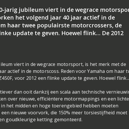
-jarig jubileum viert in de wegrace motorsport
ken het volgend jaar 40 jaar actief in de
m haar twee populairste motorcrossers, de
linke update te geven. Hoewel flink… De 2012
bileum viert in de wegrace motorsport, is het merk met de
jaar actief in de motorscoss. Reden voor Yamaha om haar 
50F, voor 2012 een flinke update te geven. Hoewel flink..
iever dan ooit dankzij een scala aan technische vernieuwi
en over nieuwe, efficiëntere motormappings en een licht
s in het midden en hoge toerengebied hebben moeten
 een nieuwe voorvork, die 150% meer torsiestijfheid moet
 een goudkleurige ketting gemonteerd.