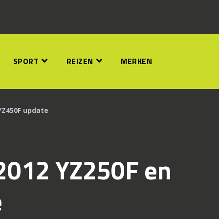
SPORT
REIZEN
MERKEN
YZ450F update
2012 YZ250F en
e