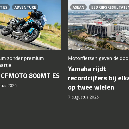
T ES
ADVENTURE
ASEAN
BEDRIJFSRESULTATE
um zonder premium
Motorfietsen geven de doo
aartje
Yamaha rijdt
t CFMOTO 800MT ES
recordcijfers bij elk
op twee wielen
stus 2026
7 augustus 2026