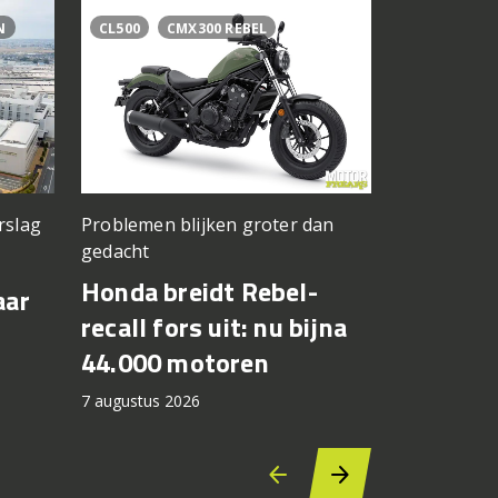
N
CL500
CMX300 REBEL
BAGGER WO
BRADLEY S
rslag
Problemen blijken groter dan
Jong Amerik
gedacht
Cory West
Honda breidt Rebel-
Max Toth
aar
recall fors uit: nu bijna
Bagger 
44.000 motoren
Silverst
7 augustus 2026
6 augustus 2