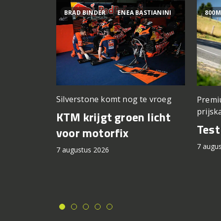
BRAD BINDER
ENEA BASTIANINI
800M
Silverstone komt nog te vroeg
Premi
prijsk
KTM krijgt groen licht
Tes
voor motorfix
7 augu
7 augustus 2026