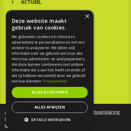
ACTUEEL
MERKEN
×
Deze website maakt
KOOPGIDS
gebruik van cookies.
TESTEN
We gebruiken cookies om inhoud en
advertenties te personaliseren en om ons
verkeer te analyseren. We delen ook
SPORT
informatie over uw gebruik van onze site
met onze advertentie- en analysepartners,
REPORTAGE
die deze kunnen combineren met andere
informatie die u aan hen heeft verstrekt of
die zij hebben verzameld door uw gebruik
TOUREN
van hun diensten.
Privacybeleid
NIEUWSBRIEF
ALLES ACCEPTEREN
ALLES AFWIJZEN
Algemene voorwaarden
Toegankelijkheidsverklaring
Privacy Policy
DETAILS WEERGEVEN
©Motorfreaks 2026
STRIKT NOODZAKELIJK