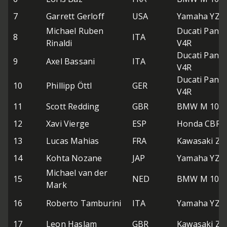
7
Garrett Gerloff
USA
Yamaha YZF
Michael Ruben
Ducati Panig
8
ITA
Rinaldi
V4R
Ducati Panig
9
Axel Bassani
ITA
V4R
Ducati Panig
10
Phillipp Öttl
GER
V4R
11
Scott Redding
GBR
BMW M 1000
12
Xavi Vierge
ESP
Honda CBR1
13
Lucas Mahias
FRA
Kawasaki ZX
14
Kohta Nozane
JAP
Yamaha YZF
Michael van der
15
NED
BMW M 1000
Mark
16
Roberto Tamburini
ITA
Yamaha YZF
17
Leon Haslam
GBR
Kawasaki ZX