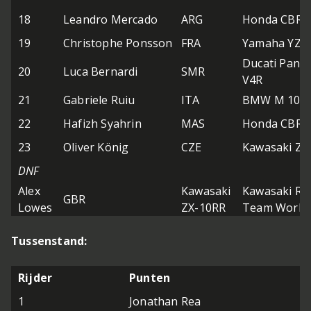
18
Leandro Mercado
ARG
Honda CBR1
19
Christophe Ponsson
FRA
Yamaha YZF
Ducati Panig
20
Luca Bernardi
SMR
V4R
21
Gabriele Ruiu
ITA
BMW M 1000
22
Hafizh Syahrin
MAS
Honda CBR1
23
Oliver König
CZE
Kawasaki ZX
DNF
Alex
Kawasaki
Kawasaki Ra
GBR
Lowes
ZX-10RR
Team World
Tussenstand:
Rijder
Punten
1
Jonathan Rea