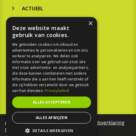
ACTUEEL
MERKEN
×
Deze website maakt
KOOPGIDS
gebruik van cookies.
TESTEN
We gebruiken cookies om inhoud en
advertenties te personaliseren en om ons
verkeer te analyseren. We delen ook
SPORT
informatie over uw gebruik van onze site
met onze advertentie- en analysepartners,
die deze kunnen combineren met andere
REPORTAGE
informatie die u aan hen heeft verstrekt of
die zij hebben verzameld door uw gebruik
TOUREN
van hun diensten.
Privacybeleid
NIEUWSBRIEF
ALLES ACCEPTEREN
ALLES AFWIJZEN
Algemene voorwaarden
Toegankelijkheidsverklaring
Privacy Policy
DETAILS WEERGEVEN