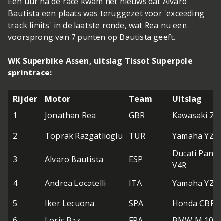
Een uur na de race kwam het nieuws dat Alvaro
Bautista een plaats was teruggezet voor 'exceeding
track limits' in de laatste ronde, wat Rea nu een
voorsprong van 7 punten op Bautista geeft.
WK Superbike Assen, uitslag Tissot Superpole
sprintrace:
Rijder
Motor
Team
Uitslag
1
Jonathan Rea
GBR
Kawasaki ZX
2
Toprak Razgatlioglu
TUR
Yamaha YZF
Ducati Panig
3
Alvaro Bautista
ESP
V4R
4
Andrea Locatelli
ITA
Yamaha YZF
5
Iker Lecuona
SPA
Honda CBR1
6
Loris Baz
FRA
BMW M 1000