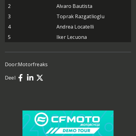
2
Alvaro Bautista
3
Toprak Razgatlioglu
4
Andrea Locatelli
5
Iker Lecuona
Door:
Motorfreaks
Deel