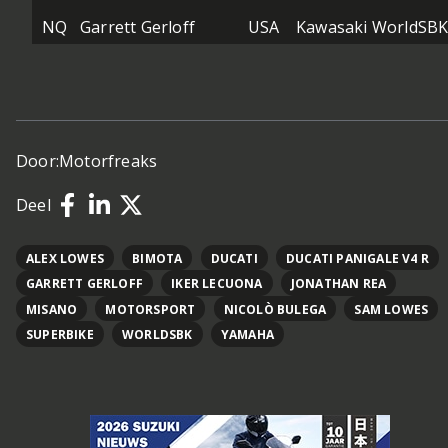
NQ
Garrett Gerloff
USA
Kawasaki WorldSB
Door:
Motorfreaks
Deel
ALEX LOWES
BIMOTA
DUCATI
DUCATI PANIGALE V4 R
GARRETT GERLOFF
IKER LECUONA
JONATHAN REA
MISANO
MOTORSPORT
NICOLÒ BULEGA
SAM LOWES
SUPERBIKE
WORLDSBK
YAMAHA