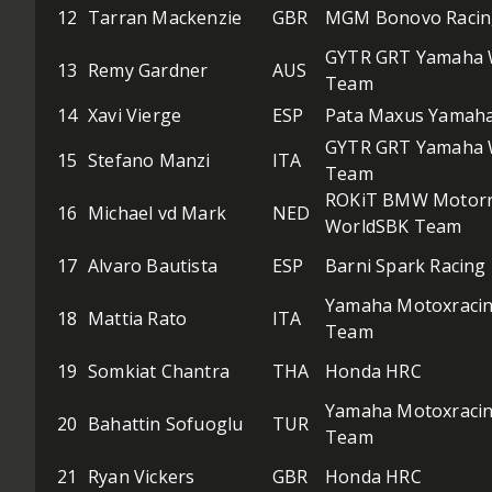
12
Tarran Mackenzie
GBR
MGM Bonovo Racin
GYTR GRT Yamaha 
13
Remy Gardner
AUS
Team
14
Xavi Vierge
ESP
Pata Maxus Yamah
GYTR GRT Yamaha 
15
Stefano Manzi
ITA
Team
ROKiT BMW Motor
16
Michael vd Mark
NED
WorldSBK Team
17
Alvaro Bautista
ESP
Barni Spark Racin
Yamaha Motoxraci
18
Mattia Rato
ITA
Team
19
Somkiat Chantra
THA
Honda HRC
Yamaha Motoxraci
20
Bahattin Sofuoglu
TUR
Team
21
Ryan Vickers
GBR
Honda HRC