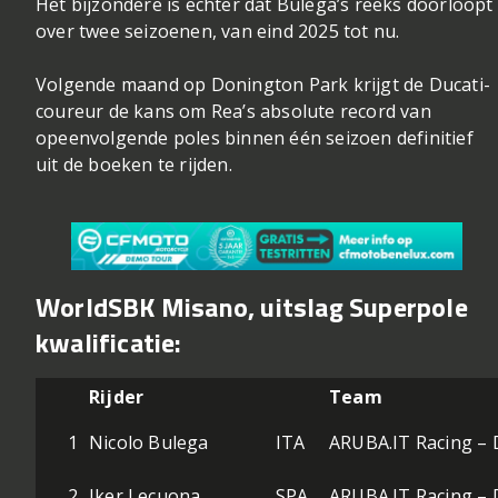
Het bijzondere is echter dat Bulega’s reeks doorloopt
over twee seizoenen, van eind 2025 tot nu.
Volgende maand op Donington Park krijgt de Ducati-
coureur de kans om Rea’s absolute record van
opeenvolgende poles binnen één seizoen definitief
uit de boeken te rijden.
WorldSBK Misano, uitslag Superpole
kwalificatie:
Rijder
Team
1
Nicolo Bulega
ITA
ARUBA.IT Racing – 
2
Iker Lecuona
SPA
ARUBA.IT Racing – 