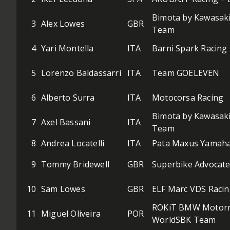
Bimota by Kawasaki
3
Alex Lowes
GBR
Team
4
Yari Montella
ITA
Barni Spark Racin
5
Lorenzo Baldassarri
ITA
Team GOELEVEN
6
Alberto Surra
ITA
Motocorsa Racing
Bimota by Kawasaki
7
Axel Bassani
ITA
Team
8
Andrea Locatelli
ITA
Pata Maxus Yamah
9
Tommy Bridewell
GBR
Superbike Advocat
10
Sam Lowes
GBR
ELF Marc VDS Raci
ROKiT BMW Motor
11
Miguel Oliveira
POR
WorldSBK Team