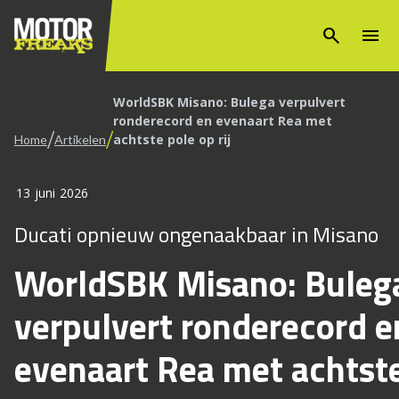
search
menu
WorldSBK Misano: Bulega verpulvert
ronderecord en evenaart Rea met
/
/
achtste pole op rij
Home
Artikelen
13 juni 2026
Ducati opnieuw ongenaakbaar in Misano
WorldSBK Misano: Buleg
verpulvert ronderecord e
evenaart Rea met achtst