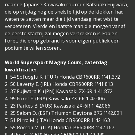
naar de Japanse Kawasaki coureur Katsuaki Fujiwara,
die op vrijdag nog de snelste tijd op de klokken had
weten te zetten maar die tijd vandaag niet wist te
verbeteren. Vierde en laatste man die morgen vanaf
de eerste startrij zal mogen vertrekken is Fabien
Foret, die erop gebrand is voor eigen publiek een
podium te willen scoren.
World Supersport Magny Cours, zaterdag
kwalificatie:
1 54 Sofuoglu K. (TUR) Honda CBR600RR 1'41.372
2 50 Laverty E. (IRL) Honda CBR600RR 1'41.813
3 37 Fujiwara K. (JPN) Kawasaki ZX-6R 1'41.872
4 99 Foret F. (FRA) Kawasaki ZX-6R 1'42.006
5 23 Parkes B. (AUS) Kawasaki ZX-6R 1'42.086
6 25 Salom D. (ESP) Triumph Daytona 675 1'42.091
7 51 Pirro M. (ITA) Honda CBR600RR 1'42.163
8 55 Roccoli M. (ITA) Honda CBR600RR 1'42.167
9 4 Rea G. (GBR) Honda CBR600RR 1'42.240