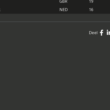
GBR
19
k
NED
16
Deel