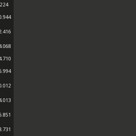
.224
0.944
2.416
4.068
4.710
6.994
0.012
4.013
6.851
8.731