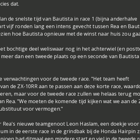
cies dat.
n de snelste tijd van Bautista in race 1 (bijna anderhalve
rt vijf ronden lang een intens gevecht tussen Rea en Bauti
ezien hoe Bautista opnieuw met de winst naar huis zou ga
et bochtige deel weliswaar nog in het achterwiel (en postt
 meer dan een tweede plaats op een seconde van Bautista
e verwachtingen voor de tweede race. "Het team heeft
g van de ZX-10RR aan te passen aan deze korte race, waard
liseren, maar voor de tweede race zullen we helaas terug m
han Rea. "We moeten de komende tijd kijken wat we aan de 
substituut voor vermogen."
ar Rea's nieuwe teamgenoot Leon Haslam, een doekje voor
um in de eerste race in de grindbak bij de Honda Hairpin 
ioen had ditmaal een mindere start en viel in de tweede 