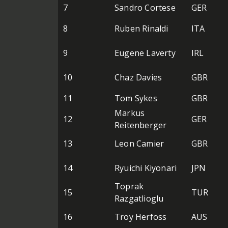
7
Sandro Cortese
GER
8
Ruben Rinaldi
ITA
9
Eugene Laverty
IRL
10
Chaz Davies
GBR
11
Tom Sykes
GBR
Markus
12
GER
Reitenberger
13
Leon Camier
GBR
14
Ryuichi Kiyonari
JPN
Toprak
15
TUR
Razgatlioglu
16
Troy Herfoss
AUS