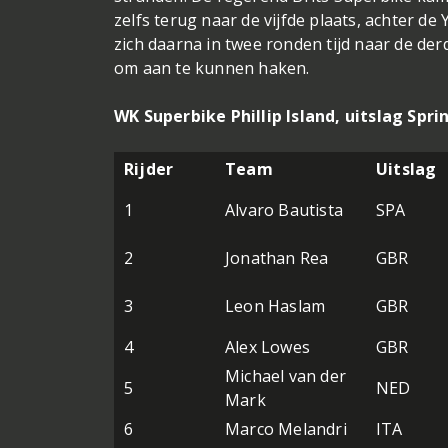
zelfs terug naar de vijfde plaats, achter 
zich daarna in twee ronden tijd naar de de
om aan te kunnen haken.
WK Superbike Phillip Island, uitslag Spri
Rijder
Team
Uitslag
1
Alvaro Bautista
SPA
2
Jonathan Rea
GBR
3
Leon Haslam
GBR
4
Alex Lowes
GBR
Michael van der
5
NED
Mark
6
Marco Melandri
ITA