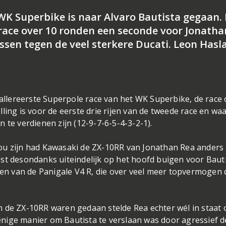
 WK Superbike is naar Alvaro Bautista gegaan.
 race over 10 ronden een seconde voor Jonatha
ssen tegen de veel sterkere Ducati. Leon Has
 allereerste Superpole race van het WK Superbike, de race
ling is voor de eerste drie rijen van de tweede race en waa
 te verdienen zijn (12-9-7-6-5-4-3-2-1).
ou zijn had Kawasaki de ZX-10RR van Jonathan Rea anders
st desondanks uiteindelijk op het hoofd buigen voor Bauti
eren van de Panigale V4 R, die over veel meer topvermogen
n de ZX-10RR waren gedaan stelde Rea echter wél in staat
e enige manier om Bautista te verslaan was door agressief d