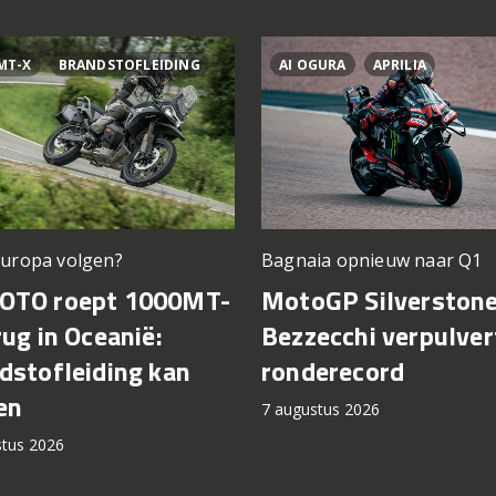
MT-X
BRANDSTOFLEIDING
AI OGURA
APRILIA
Europa volgen?
Bagnaia opnieuw naar Q1
OTO roept 1000MT-
MotoGP Silverstone
rug in Oceanië:
Bezzecchi verpulver
dstofleiding kan
ronderecord
en
7 augustus 2026
stus 2026