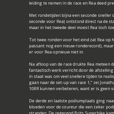
leiding te nemen in de race en Rea deed pre
Met rondetijden bijna een seconde sneller da
seconde voor Rea) ontstond direct na de sta
maar in het tweede deel moest Rea toch to
Tot twee ronden voor het eind zat Rea op h
passant nog een nieuw ronderecord), maar
er voor Rea opnieuw niet in.
Na afloop van de race drukte Rea meteen d
fantastisch werk verricht door de afstellin
in staat was om veel snellere tijden te rea
gaan naar de set-up van race 1," zei Jonat
10RR kunnen verbeteren, want er is geen 
De derde en laatste podiumplaats ging na
bloeden voor de coureur die een zeker podi
stranden. De regerend Brits Superbike kamp