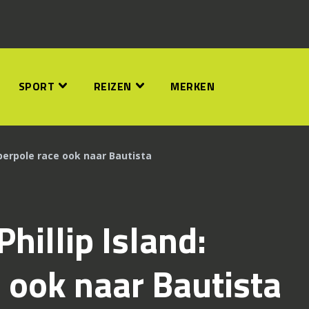
SPORT
REIZEN
MERKEN
uperpole race ook naar Bautista
hillip Island:
 ook naar Bautista