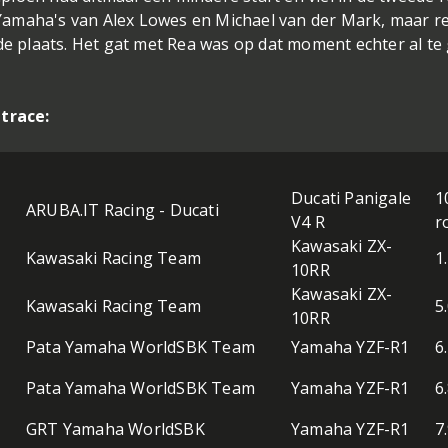
de Yamaha's van Alex Lowes en Michael van der Mark, maar r
rde plaats. Het gat met Rea was op dat moment echter al te
ntrace:
Ducati Panigale
1
ARUBA.IT Racing - Ducati
V4 R
r
Kawasaki ZX-
Kawasaki Racing Team
1
10RR
Kawasaki ZX-
Kawasaki Racing Team
5
10RR
Pata Yamaha WorldSBK Team
Yamaha YZF-R1
6
Pata Yamaha WorldSBK Team
Yamaha YZF-R1
6
GRT Yamaha WorldSBK
Yamaha YZF-R1
7