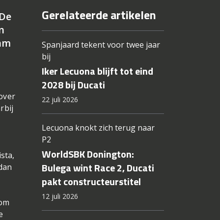
Gerelateerde artikelen
 De
n
lam
Spanjaard tekent voor twee jaar
bij
Iker Lecuona blijft tot eind
2028 bij Ducati
 over
22 juli 2026
rbij
Lecuona knokt zich terug naar
P2
WorldSBK Donington:
sta,
Bulega wint Race 2, Ducati
 dan
pakt constructeurstitel
12 juli 2026
 om
e