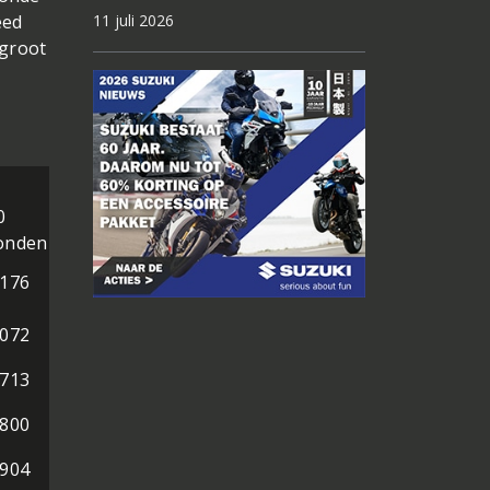
eed
11 juli 2026
 groot
0
onden
.176
.072
.713
.800
.904