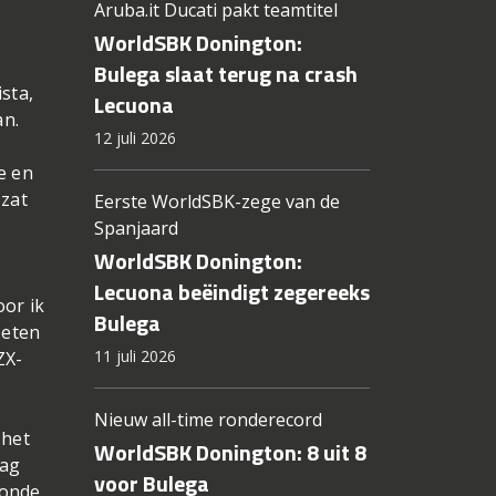
Aruba.it Ducati pakt teamtitel
WorldSBK Donington:
Bulega slaat terug na crash
sta,
Lecuona
an.
12 juli 2026
e en
 zat
Eerste WorldSBK-zege van de
Spanjaard
WorldSBK Donington:
Lecuona beëindigt zegereeks
oor ik
Bulega
oeten
11 juli 2026
ZX-
Nieuw all-time ronderecord
 het
WorldSBK Donington: 8 uit 8
zag
voor Bulega
ronde