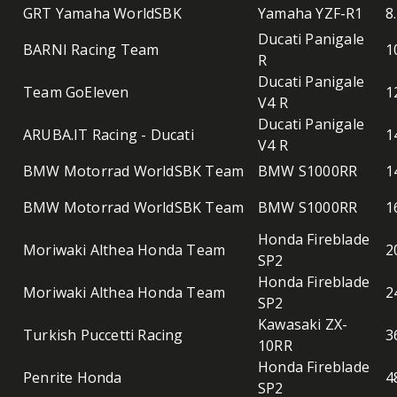
GRT Yamaha WorldSBK
Yamaha YZF-R1
8
Ducati Panigale
BARNI Racing Team
1
R
Ducati Panigale
Team GoEleven
1
V4 R
Ducati Panigale
ARUBA.IT Racing - Ducati
1
V4 R
BMW Motorrad WorldSBK Team
BMW S1000RR
1
BMW Motorrad WorldSBK Team
BMW S1000RR
1
Honda Fireblade
Moriwaki Althea Honda Team
2
SP2
Honda Fireblade
Moriwaki Althea Honda Team
2
SP2
Kawasaki ZX-
Turkish Puccetti Racing
3
10RR
Honda Fireblade
Penrite Honda
4
SP2