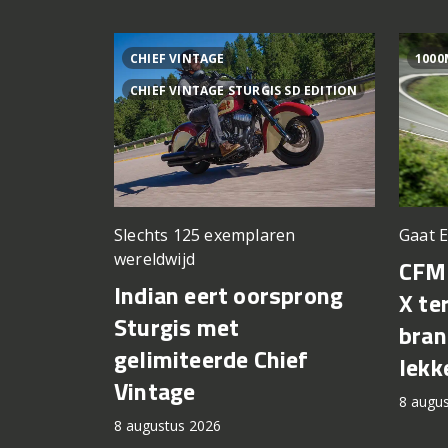
CHIEF VINTAGE
1000
CHIEF VINTAGE STURGIS SD EDITION
Slechts 125 exemplaren
Gaat 
wereldwijd
CFM
Indian eert oorsprong
X te
Sturgis met
bran
gelimiteerde Chief
lekk
Vintage
8 augu
8 augustus 2026