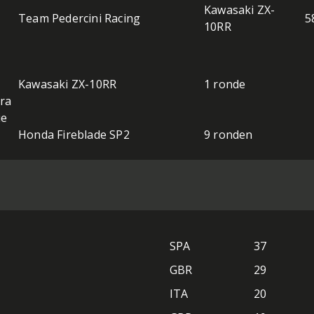
Kawasaki ZX-
Team Pedercini Racing
5
10RR
Kawasaki ZX-10RR
1 ronde
ra
ie
Honda Fireblade SP2
9 ronden
SPA
37
GBR
29
ITA
20