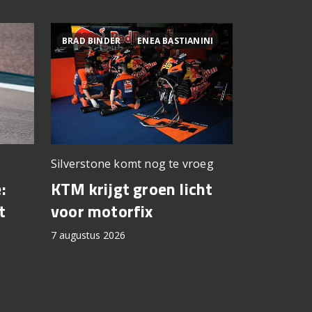
BRAD BINDER
ENEA BASTIANINI
800MT ES
Silverstone komt nog te vroeg
Premium z
prijskaartje
KTM krijgt groen licht
:
Test CF
voor motorfix
t
7 augustus 2
7 augustus 2026