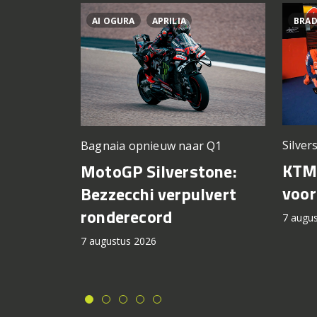
AI OGURA
APRILIA
BRAD
Silver
Bagnaia opnieuw naar Q1
KTM 
MotoGP Silverstone:
voor
Bezzecchi verpulvert
ronderecord
7 augu
7 augustus 2026