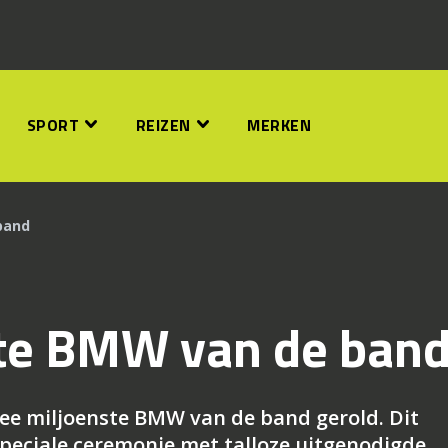
SPORT
REIZEN
MERKEN
band
te BMW van de ban
twee miljoenste BMW van de band gerold. Dit
speciale ceremonie met talloze uitgenodigde