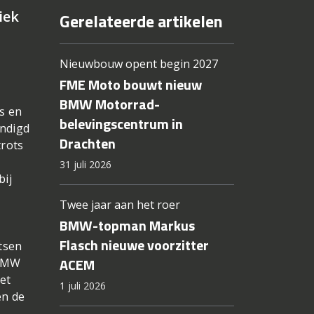
iek
Gerelateerde artikelen
Nieuwbouw opent begin 2027
FME Moto bouwt nieuw
BMW Motorrad-
s en
belevingscentrum in
andigd
Drachten
trots
31 juli 2026
bij
Twee jaar aan het roer
BMW-topman Markus
Flasch nieuwe voorzitter
tsen
ACEM
 BMW
et
1 juli 2026
en de