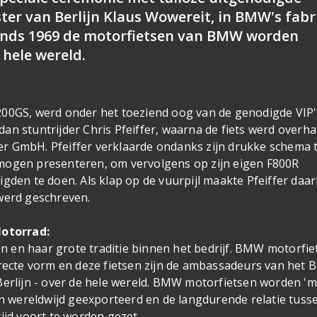
er van Berlijn Klaus Wowereit, in BMW's fabr
sinds 1969 de motorfietsen van BMW worden
hele wereld.
200GS, werd onder het toeziend oog van de genodigde VIP'
an stuntrijder Chris Pfeiffer, waarna de fiets werd overh
r GmbH. Pfeiffer verklaarde ondanks zijn drukke schema 
mogen presenteren, om vervolgens op zijn eigen F800R
gden te doen. Als klap op de vuurpijl maakte Pfeiffer daar
 werd geschreven.
otorrad:
 en haar grote traditie binnen het bedrijf. BMW motorfie
directe vorm en deze fietsen zijn de ambassadeurs van het
Berlijn - over de hele wereld. BMW motorfietsen worden 'm
den wereldwijd geexporteerd en de langdurende relatie tuss
ijd voort te worden gezet.