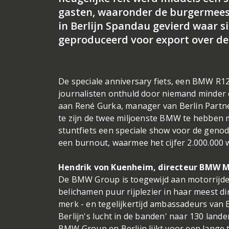
gasten, waaronder de burgermeest
in Berlijn Spandau gevierd waar 
geproduceerd voor export over de 
De speciale anniversary fiets, een BMW R1
journalisten onthuld door niemand minder d
aan René Gurka, manager van Berlin Partne
te zijn de twee miljoenste BMW te hebben 
stuntfiets een speciale show voor de genodi
een burnout, waarmee het cijfer 2.000.000
Hendrik von Kuenheim, directeur BMW M
De BMW Group is toegewijd aan motorrijden
belichamen puur rijplezier in haar meest 
merk - en tegelijkertijd ambassadeurs van 
Berlijn's lucht in de banden' naar 130 lan
BMW Group en Berlijn lijkt voor een lange t