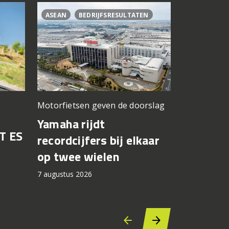
ASEAN
BEDRIJFSRESULTATEN
CL500
C
Motorfietsen geven de doorslag
Problemen b
gedacht
Yamaha rijdt
T ES
Honda br
recordcijfers bij elkaar
recall fo
op twee wielen
44.000 
7 augustus 2026
7 augustus 2