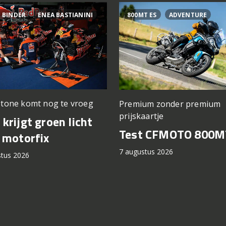
 BINDER
ENEA BASTIANINI
800MT ES
ADVENTURE
stone komt nog te vroeg
Premium zonder premium
prijskaartje
krijgt groen licht
Test CFMOTO 800M
 motorfix
7 augustus 2026
stus 2026