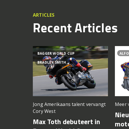
ARTICLES
Recent Articles
BAGGER WORLD CUP
ALFO
BRADLEY SMITH
Meer 
Jong Amerikaans talent vervangt
Cory West
Nie
Max Toth debuteert in
moto