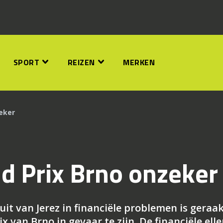
SPORT
REIZEN
MERKEN
eker
d Prix Brno onzeker
it van Jerez in financiële problemen is geraa
x van Brno in gevaar te zijn. De financiële ell