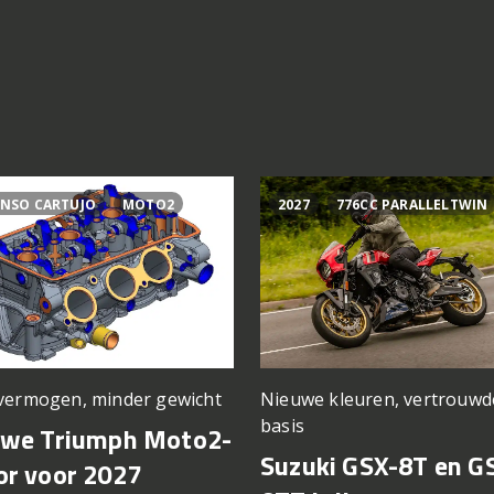
NSO CARTUJO
MOTO2
2027
776CC PARALLELTWIN
vermogen, minder gewicht
Nieuwe kleuren, vertrouwd
basis
uwe Triumph Moto2-
Suzuki GSX-8T en G
r voor 2027