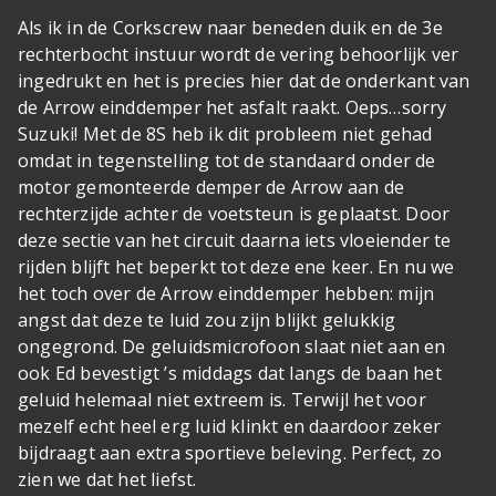
Als ik in de Corkscrew naar beneden duik en de 3e
rechterbocht instuur wordt de vering behoorlijk ver
ingedrukt en het is precies hier dat de onderkant van
de Arrow einddemper het asfalt raakt. Oeps…sorry
Suzuki! Met de 8S heb ik dit probleem niet gehad
omdat in tegenstelling tot de standaard onder de
motor gemonteerde demper de Arrow aan de
rechterzijde achter de voetsteun is geplaatst. Door
deze sectie van het circuit daarna iets vloeiender te
rijden blijft het beperkt tot deze ene keer. En nu we
het toch over de Arrow einddemper hebben: mijn
angst dat deze te luid zou zijn blijkt gelukkig
ongegrond. De geluidsmicrofoon slaat niet aan en
ook Ed bevestigt ’s middags dat langs de baan het
geluid helemaal niet extreem is. Terwijl het voor
mezelf echt heel erg luid klinkt en daardoor zeker
bijdraagt aan extra sportieve beleving. Perfect, zo
zien we dat het liefst.