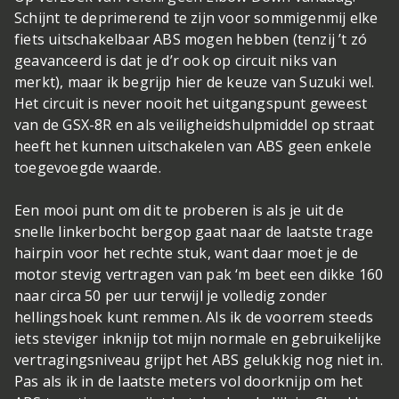
Schijnt te deprimerend te zijn voor sommigen
mij elke
fiets uitschakelbaar ABS mogen hebben (tenzij ’t zó
geavanceerd is dat je d’r ook op circuit niks van
merkt), maar ik begrijp hier de keuze van Suzuki wel.
Het circuit is never nooit het uitgangspunt geweest
van de GSX-8R en als veiligheidshulpmiddel op straat
heeft het kunnen uitschakelen van ABS geen enkele
toegevoegde waarde.
Een mooi punt om dit te proberen is als je uit de
snelle linkerbocht bergop gaat naar de laatste trage
hairpin voor het rechte stuk, want daar moet je de
motor stevig vertragen van pak ‘m beet een dikke 160
naar circa 50 per uur terwijl je volledig zonder
hellingshoek kunt remmen. Als ik de voorrem steeds
iets steviger inknijp tot mijn normale en gebruikelijke
vertragingsniveau grijpt het ABS gelukkig nog niet in.
Pas als ik in de laatste meters vol doorknijp om het