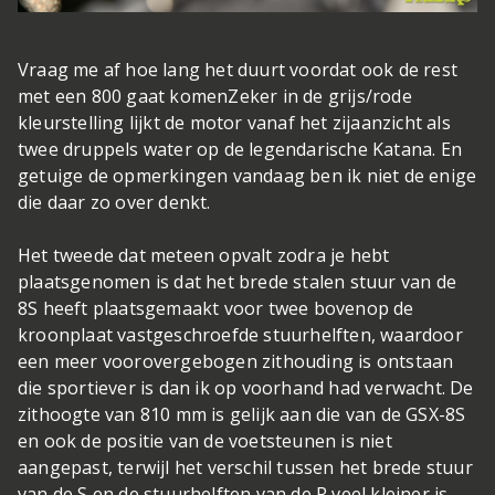
Vraag me af hoe lang het duurt voordat ook de rest
met een 800 gaat komen
Zeker in de grijs/rode
kleurstelling lijkt de motor vanaf het zijaanzicht als
twee druppels water op de legendarische Katana. En
getuige de opmerkingen vandaag ben ik niet de enige
die daar zo over denkt.
Het tweede dat meteen opvalt zodra je hebt
plaatsgenomen is dat het brede stalen stuur van de
8S heeft plaatsgemaakt voor twee bovenop de
kroonplaat vastgeschroefde stuurhelften, waardoor
een meer voorovergebogen zithouding is ontstaan
die sportiever is dan ik op voorhand had verwacht. De
zithoogte van 810 mm is gelijk aan die van de GSX-8S
en ook de positie van de voetsteunen is niet
aangepast, terwijl het verschil tussen het brede stuur
van de S en de stuurhelften van de R veel kleiner is