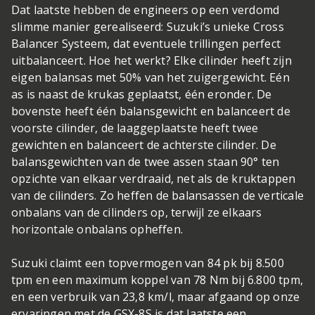
Dat laatste hebben de engineers op een verdomd
slimme manier gerealiseerd: Suzuki’s unieke Cross
Balancer Systeem, dat eventuele trillingen perfect
uitbalanceert. Hoe het werkt? Elke cilinder heeft zijn
eigen balansas met 50% van het zuigergewicht. Eén
as is naast de krukas geplaatst, één eronder. De
bovenste heeft één balansgewicht en balanceert de
voorste cilinder, de laaggeplaatste heeft twee
gewichten en balanceert de achterste cilinder. De
balansgewichten van de twee assen staan 90° ten
opzichte van elkaar verdraaid, net als de kruktappen
van de cilinders. Zo heffen de balansassen de verticale
onbalans van de cilinders op, terwijl ze elkaars
horizontale onbalans opheffen.
Suzuki claimt een topvermogen van 84 pk bij 8.500
tpm en een maximum koppel van 78 Nm bij 6.800 tpm,
en een verbruik van 23,8 km/l, maar afgaand op onze
ervaringen met de GSX-8S is dat laatste een