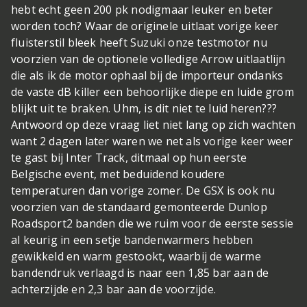
hebt echt geen 200 pk nodig
maar leuker en beter
worden toch? Waar de originele uitlaat vorige keer
fluisterstil bleek heeft Suzuki onze testmotor nu
voorzien van de optionele volledige Arrow uitlaatlijn
die als ik de motor ophaal bij de importeur ondanks
de vaste dB killer een behoorlijke diepe en luide grom
blijkt uit te braken. Uhm, is dit niet te luid heren???
Antwoord op deze vraag liet niet lang op zich wachten
want 2 dagen later waren we net als vorige keer weer
te gast bij Inter Track, ditmaal op hun eerste
Belgische event, met beduidend koudere
temperaturen dan vorige zomer. De GSX is ook nu
voorzien van de standaard gemonteerde Dunlop
Roadsport2 banden die we ruim voor de eerste sessie
al keurig in een setje bandenwarmers hebben
gewikkeld en warm gestookt, waarbij de warme
bandendruk verlaagd is naar een 1,85 bar aan de
achterzijde en 2,3 bar aan de voorzijde.