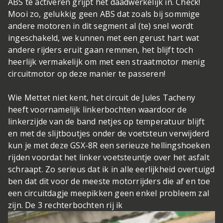
ABS te activeren grijpt het daadwerkelijk in. Check!
Mooi zo, gelukkig geen ABS dat zoals bij sommige
andere motoren in dit segment al (te) snel wordt
ingeschakeld, we kunnen met een gerust hart wat
andere rijders eruit gaan remmen, het blijft toch
heerlijk vermakelijk om met een straatmotor menig
circuitmotor op deze manier te passeren!
Wie Mettet niet kent, het circuit de Jules Tacheny
heeft voornamelijk linkerbochten waardoor de
linkerzijde van de band netjes op temperatuur blijft
en met de slijtboutjes onder de voetsteun verwijderd
kun je met deze GSX-8R een serieuze hellingshoeken
rijden voordat het linker voetsteuntje over het asfalt
schraapt. Zo serieus dat ik in alle eerlijkheid overtuigd
ben dat dit voor de meeste motorrijders die af en toe
een circuitdagje meepikken geen enkel probleem zal
zijn. De 3 rechterbochten rij ik