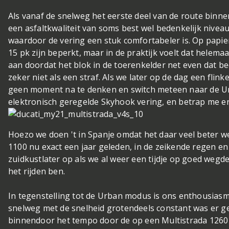
Als vanaf de snelweg het eerste deel van de route binn
een asfaltkwaliteit van soms best wel bedenkelijk nivea
waardoor de vering een stuk comfortabeler is. Op papie
15 pk zijn beperkt, maar in de praktijk voelt dat helemaa
aan doordat het blok in de toerenkelder net even dat bee
zeker niet als een straf. Als we later op de dag een flin
geen moment na te denken en switch meteen naar de U
elektronisch geregelde Skyhook vering, en betrap me e
Hoezo we doen 't in Spanje omdat het daar veel beter we
1100 nu exact een jaar geleden, in de zeikende regen e
zuidkust
later op als we al weer een tijdje op goed wegde
het rijden ben.
In tegenstelling tot de Urban modus is ons enthousia
snelweg met de snelheid grotendeels constant was er gee
binnendoor het tempo door de op een Multistrada 1260 S