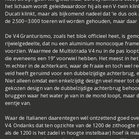
het lichaam wordt geleid
waardoor hij als een V-twin klink
Ducati klinkt, maar als bijkomend nadeel dat ‘ie dus ook 
de 2.500~3.000 toeren wil worden gehouden, maar daar
De V4 Granturismo, zoals het blok officieel heet, is g
rijwielgedeelte, dat nu een aluminium monocoque frame 
voorzien. Waarmee de Multistrada V4 nu in de pas loopt
die eveneens een 19” voorwiel hebben. Het meest in het
‘m echter in de achterkant, waar de fraaie en toch wel r
veld heeft geruimd voor een dubbelzijdige achterbrug, 
Niet alleen omdat een enkelzijdig design veel meer tot
gekozen design van de dubbelzijdige achterbrug behoorl
bruggen waar het water je van in de mond loopt, maar da
eentje van.
Waar de Italianen daarentegen wél ontzettend goed ove
V4. Ondanks dat ten opzichte van de 1200 de zithoogte
als de 1200 is het zadel in hoogte instelbaar) hoef ik m