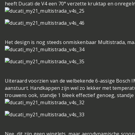
heeft Ducati de V4 een 70° verzette kruktap en onrege
Het design is nog steeds onmiskenbaar Multistrada, maa
Uiteraard voorzien van de welbekende 6-assige Bosch I
aanstuurt. Handkappen zijn wel zo lekker met tempera
trouwens ook, standje 1 bleek effectief genoeg, standj
Nee, dit zijn geen winglets, maar aerodynamische scoo