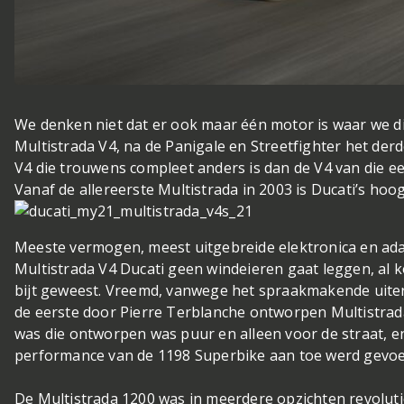
We denken niet dat er ook maar één motor is waar we di
Multistrada V4, na de Panigale en Streetfighter het derd
V4 die trouwens compleet anders is dan de V4 van die e
Vanaf de allereerste Multistrada in 2003 is Ducati’s ho
Meeste vermogen, meest uitgebreide elektronica en adap
Multistrada V4 Ducati geen windeieren gaat leggen, al kost 
bijt geweest. Vreemd, vanwege het spraakmakende uiter
de eerste door Pierre Terblanche ontworpen Multistrad
was die ontworpen was puur en alleen voor de straat, 
performance van de 1198 Superbike aan toe werd gevo
De Multistrada 1200 was in meerdere opzichten revolutio