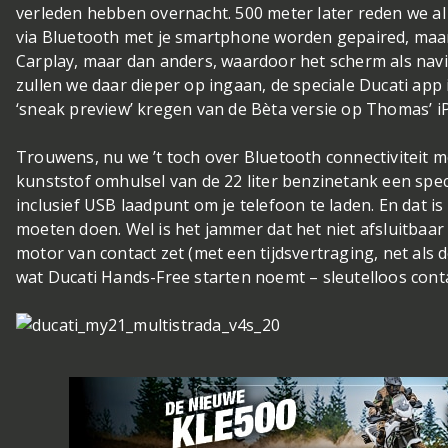
verleden hebben overnacht. 500 meter later reden we a
via Bluetooth met je smartphone worden gepaired, maar
Carplay, maar dan anders, waardoor het scherm als navi
zullen we daar dieper op ingaan, de speciale Ducati app
‘sneak preview’ kregen van de Bèta versie op Thomas’ 
Trouwens, nu we ’t toch over Bluetooth connectiviteit 
kunststof omhulsel van de 22 liter benzinetank een sp
inclusief USB laadpunt om je telefoon te laden. En dat i
moeten doen. Wel is het jammer dat het niet afsluitbaar
motor van contact zet (met een tijdsvertraging, net als 
wat Ducati Hands-Free starten noemt – sleutelloos con