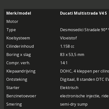
Merk/model
Ducati Multistrada V4 S
Motor
Type
Desmosedici Stradale 90°
Koelsysteem
Vloeistof
Cilinderinhoud
1.158 cc
Boring x slag
83 x 53,5 mm
Compr. verh.
14:1
Klepaandrijving
DOHC, 4 kleppen per cili
Ontsteking
Digitaal, 8 standen DTC E
Starter
Elektrisch
Benzinetoevoer
electronische injectie, rid
Smering
semi-dry sump