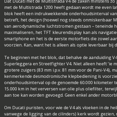
Dat Ducati met de Multistrada V4 de zaken minstens zo 
met de Multistrada 1200 heeft gedaan wordt me even later
blok heeft een indrukwekkende onderhoudsinterval van 
betreft, het design (hoewel nog steeds onmiskenbaar Mul
van aerodynamische luchtstromen gestaan – teneinde het
maximaliseren, het TFT kleurendisplay kan als navigati
smartphone en het is de eerste motorfiets die zowel aa
voorzien. Kan, want het is alleen als optie leverbaar bij d
Te beginnen met het blok, dat behalve de aanduiding V
Superleggera en Streetfighter V4. Niet alleen heeft ‘ie
grotere zuigers (83 mm i.p.v. 81 mm voor de Pani-V4), ma
kenmerkende desmodromische klepbediening is voorzie
onderhoudsinterval op de genoemde 60.000 kilometer t
15.000 km in het verversen van olie plus oliefilter, terwi
aan toe kan worden gevoegd. Geen enkel ander motorb
Om Ducati puristen, voor wie de V4 als vloeken in de he
vanwege de ligging van de cilinders) kerk wordt gezien, 