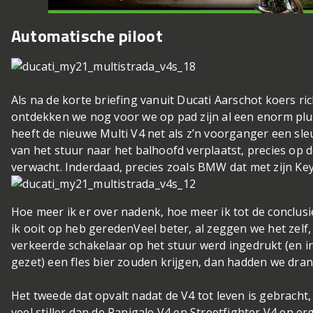
Automatische piloot
Als na de korte briefing vanuit Ducati Aarschot koers r
ontdekken we nog voor we op pad zijn al een enorm plu
heeft de nieuwe Multi V4 net als z’n voorganger een sleu
van het stuur naar het balhoofd verplaatst, precies op 
verwacht. Inderdaad, precies zoals BMW dat met zijn Ke
Hoe meer ik er over nadenk, hoe meer ik tot de conclusie
ik ooit op heb gereden
Veel beter, al zeggen we het zelf,
verkeerde schakelaar op het stuur werd ingedrukt (en in
gezet) een fles bier zouden krijgen, dan hadden we dra
Het tweede dat opvalt nadat de V4 tot leven is gebracht, 
veel stiller dan de Panigale V4 en Streetfighter V4 en e