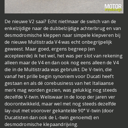
De nieuwe V2 saai? Echt niet!
maar de switch van de
enkelzijdige naar de dubbelzijdige achterbrug en van
desmodromische kleppen naar simpele klepveren bij
de nieuwe Multistrada V4 was echt onbegrijpelijk
geweest. Maar goed, ergens begreep (en
accepteerde) ik het wel, het was per slot van rekening
alleen maar de V4 en dan ook nog eens alleen de V4
die in de Multistrada was gebruikt. De V-twin, die
vanaf het prille begin synoniem voor Ducati heeft
gestaan en als dé corebusiness van het Italiaanse
merk mag worden gezien, was gelukkig nog steeds
dezelfde V-twin. Weliswaar in de loop der jaren ver
doorontwikkeld, maar wel met nog steeds dezelfde
lay-out met voorover gekantelde 90° V-twin (door
Ducatisten dan ook de L-twin genoemd) en
desmodromische klepaandrijving.