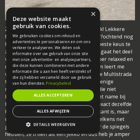
×
Deze website maakt
gebruik van cookies.
Zon, check! Heerlijke temperatuur, check! Lekkere
We gebruiken cookies om inhoud en
fiets, check! Wat wil een mens nog meer?
ochtend nog
advertenties te personaliseren en om ons
helemaal droog. Het blijkt absoluut de beste keus te
verkeer te analyseren. We delen ook
zijn geweest. Dankzij de cruise controle gaat het deel
informatie over uw gebruik van onze site
van de A15 waar geen file staat echt super relaxed en
met onze advertentie- en analysepartners,
die deze kunnen combineren met andere
de file bij Hardinxveld en voor Rotterdam leert me
informatie die u aan hen heeft verstrekt of
veel over hoe ontzettend gemakkelijk de Multistrada
die zij hebben verzameld door uw gebruik
tussen de auto’s door te laveren is. Het enige
van hun diensten.
Privacybeleid
minpunt zijn in dat opzicht de spiegels die niet
ALLES ACCEPTEREN
kunnen worden ingeklapt, waardoor met name bij
bedrijfsbusjes met (grote) spiegels op exact dezelfde
hoogte de ruimte soms aan de krappe kant is, maar
ALLES AFWIJZEN
de kleinste slingerbeweging blijkt dan telkens net
DETAILS WEERGEVEN
genoeg te zijn. Oh, en nu we ’t toch over de spiegels
hebben, ze trillen als een jekko en dus heb je amper
STRIKT NOODZAKELIJK