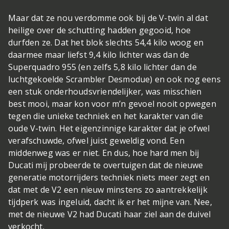
Maar dat ze nou verdomme ook bij de V-twin al dat
heilige over de schutting hadden gegooid, hoe
durfden ze. Dat het blok slechts 54,4 kilo woog en
daarmee maar liefst 9,4 kilo lichter was dan de
Superquadro 955 (en zelfs 5,8 kilo lichter dan de
luchtgekoelde Scrambler Desmodue) en ook nog eens
een stuk onderhoudsvriendelijker, was misschien
best mooi, maar kon voor m’n gevoel nooit opwegen
tegen die unieke techniek en het karakter van die
oude V-twin. Het eigenzinnige karakter dat je ofwel
verafschuwde, ofwel juist geweldig vond. Een
middenweg was er niet. En dus, hoe hard men bij
Ducati mij probeerde te overtuigen dat de nieuwe
generatie motorrijders techniek niets meer zegt en
dat met de V2 een nieuw minstens zo aantrekkelijk
tijdperk was ingeluid, dacht ik er het mijne van. Nee,
met de nieuwe V2 had Ducati haar ziel aan de duivel
verkocht.