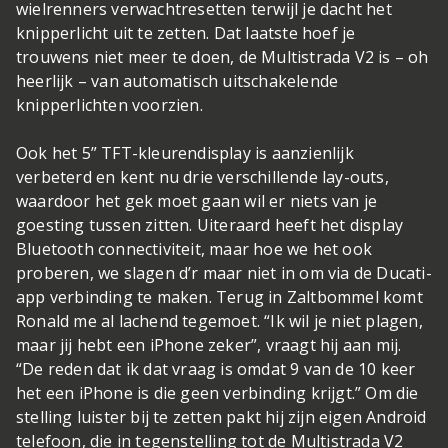
wielrenners verwacht
resetten terwijl je dacht het
knipperlicht uit te zetten. Dat laatste hoef je
trouwens niet meer te doen, de Multistrada V2 is – oh
heerlijk – van automatisch uitschakelende
knipperlichten voorzien.
Ook het 5” TFT-kleurendisplay is aanzienlijk
verbeterd en kent nu drie verschillende lay-outs,
waardoor het gek moet gaan wil er niets van je
goesting tussen zitten. Uiteraard heeft het display
Bluetooth connectiviteit, maar hoe we het ook
proberen, we slagen d’r maar niet in om via de Ducati-
app verbinding te maken. Terug in Zaltbommel komt
Ronald me al lachend tegemoet. “Ik wil je niet plagen,
maar jij hebt een iPhone zeker”, vraagt hij aan mij.
“De reden dat ik dat vraag is omdat 9 van de 10 keer
het een iPhone is die geen verbinding krijgt.” Om die
stelling luister bij te zetten pakt hij zijn eigen Android
telefoon, die in tegenstelling tot de Multistrada V2