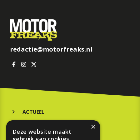
redactie@motorfreaks.nl
ACTUEEL
MERKEN
×
Deze website maakt
KOOPGIDS
gebruik van cookies.