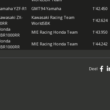
Yamaha YZF-R1
GMT94 Yamaha
1'42.450
awasaki ZX-
Kawasaki Racing Team
1'42.624
10RR
WorldSBK
Honda
MIE Racing Honda Team
1'43.950
CBR1000RR
Honda
MIE Racing Honda Team
1'44.242
CBR1000RR
Deel