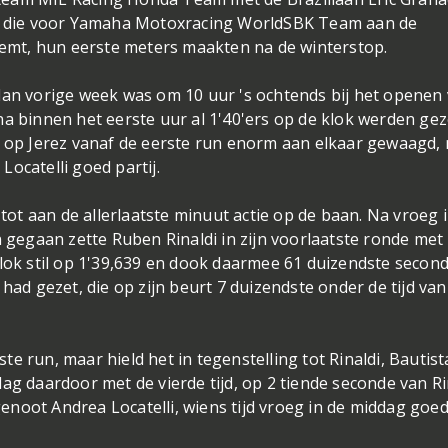
ay, die voor Yamaha Motoxracing WorldSBK Team aan de
mt, hun eerste meters maakten na de winterstop.
 vorige week was om 10 uur 's ochtends bij het openen
a binnen het eerste uur al 1'40'ers op de klok werden gez
s op Jerez vanaf de eerste run enorm aan elkaar gewaagd,
Locatelli goed partij.
t aan de allerlaatste minuut actie op de baan. Na vroeg 
n gegaan zette Ruben Rinaldi in zijn voorlaatste ronde met
klok stil op 1'39,639 en dook daarmee 61 duizendste secon
had gezet, die op zijn beurt 7 duizendste onder de tijd van
tste run, maar hield het in tegenstelling tot Rinaldi, Bautist
ag daardoor met de vierde tijd, op 2 tiende seconde van Ri
noot Andrea Locatelli, wiens tijd vroeg in de middag goe