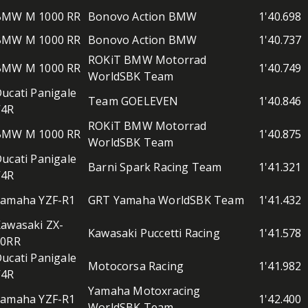
BMW M 1000 RR
Bonovo Action BMW
1'40.698
BMW M 1000 RR
Bonovo Action BMW
1'40.737
ROKiT BMW Motorrad
BMW M 1000 RR
1'40.749
WorldSBK Team
ucati Panigale
Team GOELEVEN
1'40.846
V4R
ROKiT BMW Motorrad
BMW M 1000 RR
1'40.875
WorldSBK Team
ucati Panigale
Barni Spark Racing Team
1'41.321
V4R
Yamaha YZF-R1
GRT Yamaha WorldSBK Team
1'41.432
awasaki ZX-
Kawasaki Puccetti Racing
1'41.578
10RR
ucati Panigale
Motocorsa Racing
1'41.982
V4R
Yamaha Motoxracing
Yamaha YZF-R1
1'42.400
WorldSBK Team