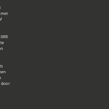
i
 met
af
-10RR
ste
an
ts
een
n
d door