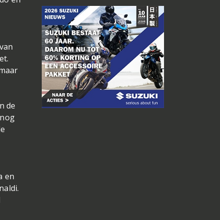
 van
et.
 maar
in de
 nog
de
a en
naldi.
d