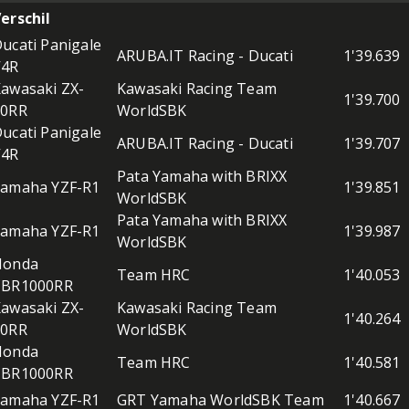
erschil
ucati Panigale
ARUBA.IT Racing - Ducati
1'39.639
V4R
awasaki ZX-
Kawasaki Racing Team
1'39.700
10RR
WorldSBK
ucati Panigale
ARUBA.IT Racing - Ducati
1'39.707
V4R
Pata Yamaha with BRIXX
Yamaha YZF-R1
1'39.851
WorldSBK
Pata Yamaha with BRIXX
Yamaha YZF-R1
1'39.987
WorldSBK
Honda
Team HRC
1'40.053
CBR1000RR
awasaki ZX-
Kawasaki Racing Team
1'40.264
10RR
WorldSBK
Honda
Team HRC
1'40.581
CBR1000RR
Yamaha YZF-R1
GRT Yamaha WorldSBK Team
1'40.667