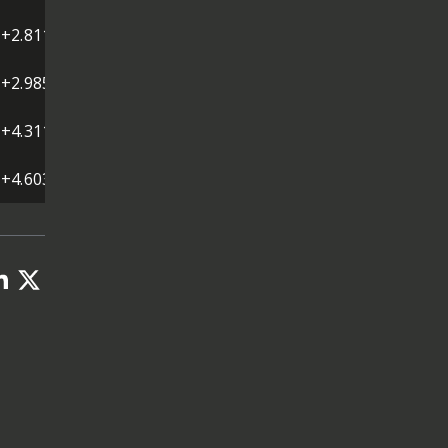
+2.811
+2.985
+4.311
+4.603