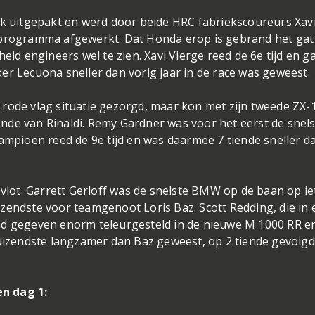
nk uitgepakt en werd door beide HRC fabriekscoureurs Xav
tprogramma afgewerkt. Dat Honda erop is gebrand het gat
eid engineers wel te zien. Xavi Vierge reed de 6e tijd en g
 Iker Lecuona sneller dan vorig jaar in de race was geweest.
 rode vlag situatie gezorgd, maar kon met zijn tweede ZX
tiende van Rinaldi. Remy Gardner was voor het eerst de snel
kampioen reed de 9e tijd en was daarmee 7 tiende sneller d
ot. Garrett Gerloff was de snelste BMW op de baan op ie
zendste voor teamgenoot Loris Baz. Scott Redding, die in 
ad gegeven enorm teleurgesteld in de nieuwe M 1000 RR e
duizendste langzamer dan Baz geweest, op 2 tiende gevolg
n dag 1: