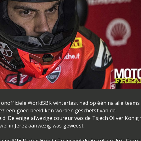
 onofficiële WorldSBK wintertest had op één na alle teams 
rez een goed beeld kon worden geschetst van de
ld. De enige afwezige coureur was de Tsjech Oliver König
 wel in Jerez aanwezig was geweest.
team MIE Racing Honda Team met de Braziliaan Eric Gran