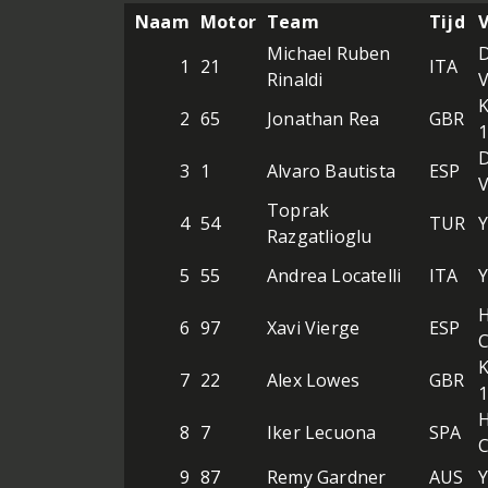
Naam
Motor
Team
Tijd
V
Michael Ruben
D
1
21
ITA
Rinaldi
K
2
65
Jonathan Rea
GBR
D
3
1
Alvaro Bautista
ESP
Toprak
4
54
TUR
Razgatlioglu
5
55
Andrea Locatelli
ITA
6
97
Xavi Vierge
ESP
K
7
22
Alex Lowes
GBR
8
7
Iker Lecuona
SPA
9
87
Remy Gardner
AUS