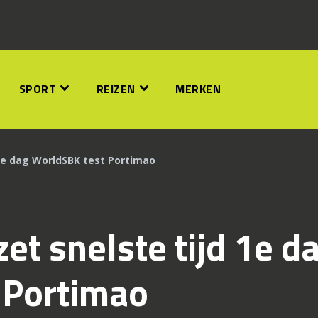
SPORT
REIZEN
MERKEN
 1e dag WorldSBK test Portimao
et snelste tijd 1e d
 Portimao