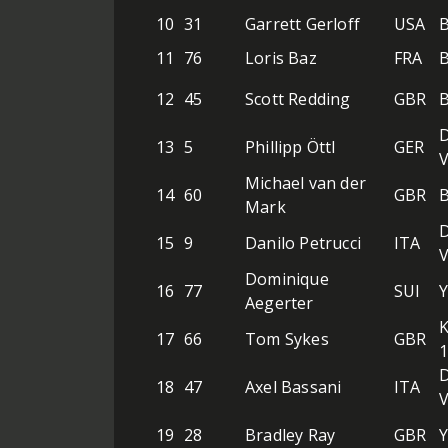
10
31
Garrett Gerloff
USA
11
76
Loris Baz
FRA
12
45
Scott Redding
GBR
D
13
5
Phillipp Öttl
GER
Michael van der
14
60
GBR
Mark
D
15
9
Danilo Petrucci
ITA
Dominique
16
77
SUI
Aegerter
K
17
66
Tom Sykes
GBR
D
18
47
Axel Bassani
ITA
19
28
Bradley Ray
GBR