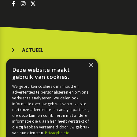
ACTUEEL
MERKEN
×
Deze website maakt
KOOPGIDS
gebruik van cookies.
TESTEN
We gebruiken cookies om inhoud en
advertenties te personaliseren en om ons
verkeer te analyseren. We delen ook
SPORT
informatie over uw gebruik van onze site
met onze advertentie- en analysepartners,
die deze kunnen combineren met andere
REPORTAGE
informatie die u aan hen heeft verstrekt of
die zij hebben verzameld door uw gebruik
TOUREN
van hun diensten.
Privacybeleid