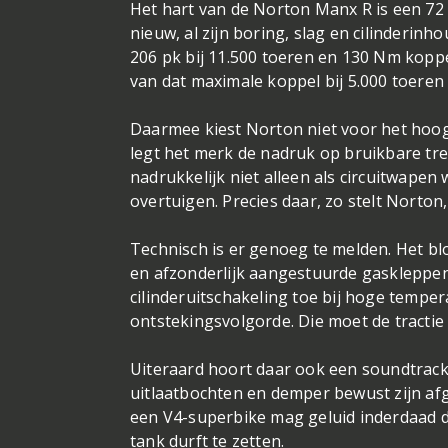
Het hart van de Norton Manx R is een 72 
nieuw, al zijn boring, slag en cilinderinh
206 pk bij 11.500 toeren en 130 Nm koppe
van dat maximale koppel bij 5.000 toeren
Daarmee kiest Norton niet voor het hoog
legt het merk de nadruk op bruikbare tre
nadrukkelijk niet alleen als circuitwape
overtuigen. Precies daar, zo stelt Norton
Technisch is er genoeg te melden. Het blo
en afzonderlijk aangestuurde gaskleppen
cilinderuitschakeling toe bij hoge temp
ontstekingsvolgorde. Die moet de tractie
Uiteraard hoort daar ook een soundtrack 
uitlaatbochten en demper bewust zijn afg
een V4-superbike mag geluid inderdaad de
tank durft te zetten.