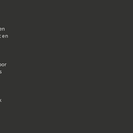
een
t en
oor
s
k