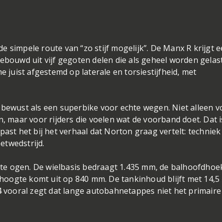
de simpele route van “zo stijf mogelijk”. De Manx R krijgt 
bouwd uit vijf gegoten delen die als geheel worden gelas
 juist afgestemd op laterale en torsiestijfheid, met
ewust als een superbike voor echte wegen. Niet alleen v
en, maar voor rijders die voelen wat de voorband doet. Dat i
st het bij het verhaal dat Norton graag vertelt: techniek
etwedstrijd.
 te ogen. De wielbasis bedraagt 1.435 mm, de balhoofdhoe
hoogte komt uit op 840 mm. De tankinhoud blijft met 14,5
 V4 vooral zegt dat lange autobahnetappes niet het primaire