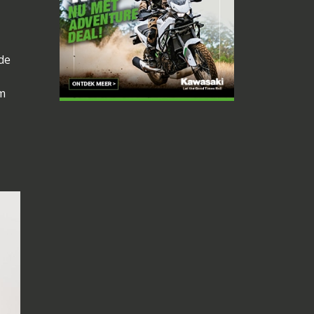
de
om