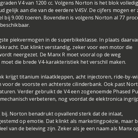
graden V4 van 1200 cc. Volgens Norton is het blok volledi
oud gelijk aan die van de eerdere V4SV. De cijfers mogen er z
l bij 9.000 toeren. Bovendien is volgens Norton al 77 proc
 beschikbaar.
ste piekvermogen in de superbikeklasse. In plaats daarva
kkracht. Dat klinkt verstandig, zeker voor een motor die
n wordt neergezet. De Manx R moet vooral op de weg
, moet die brede V4-karakteristiek het verschil maken.
k krijgt titanium inlaatkleppen, acht injectoren, ride-by-wi
 voor de voorste en achterste cilinderbank. Ook past Nor
eraturen. Verder gebruikt de V4 een zogenoemde Phased Pu
 mechanisch verbeteren, nog voordat de elektronica ingrijp
bij. Norton benadrukt opvallend sterk dat de inlaat,
estemd op emotie. Dat klinkt als marketingpoëzie, maar bi
el van de beleving zijn. Zeker als je een naam als Manx o