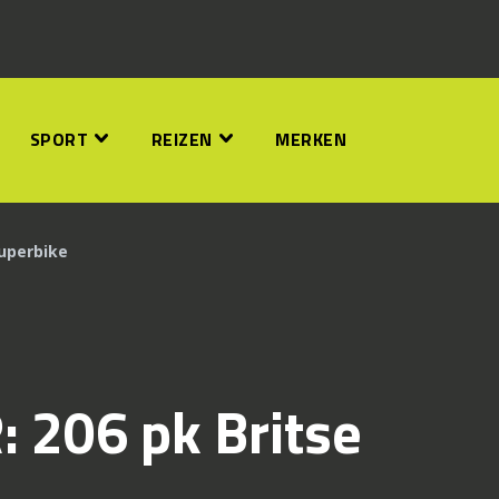
SPORT
REIZEN
MERKEN
superbike
 206 pk Britse