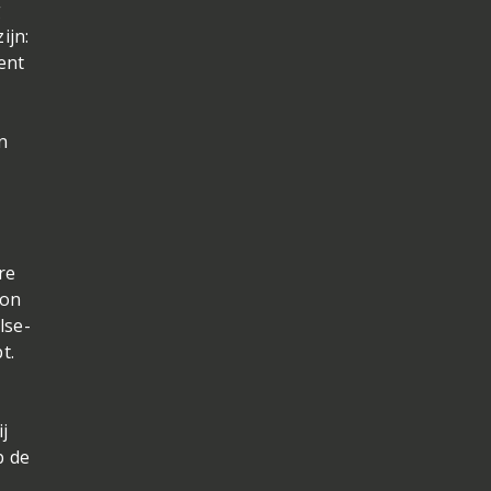
g
ijn:
ent
n
re
ton
lse-
t.
j
p de