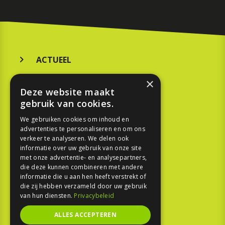
ACTUEEL
MERKEN
×
Deze website maakt
KOOPGIDS
gebruik van cookies.
TESTEN
We gebruiken cookies om inhoud en
advertenties te personaliseren en om ons
verkeer te analyseren. We delen ook
SPORT
informatie over uw gebruik van onze site
met onze advertentie- en analysepartners,
die deze kunnen combineren met andere
REPORTAGE
informatie die u aan hen heeft verstrekt of
die zij hebben verzameld door uw gebruik
TOUREN
van hun diensten.
Privacybeleid
NIEUWSBRIEF
ALLES ACCEPTEREN